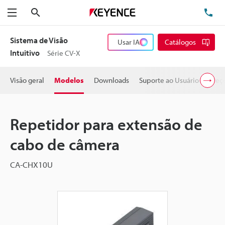
Pesquisa
TE
Menu
Sistema de Visão
Usar IA
Catálogos
Intuitivo
Série CV-X
Visão geral
Modelos
Downloads
Suporte ao Usuário
Preç
Repetidor para extensão de
cabo de câmera
CA-CHX10U