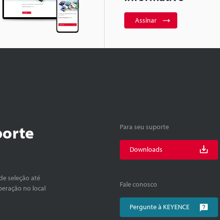
Assinar
porte
Para seu suporte
Downloads
de seleção até
Fale conosco
peração no local
Pergunte à KEYENCE