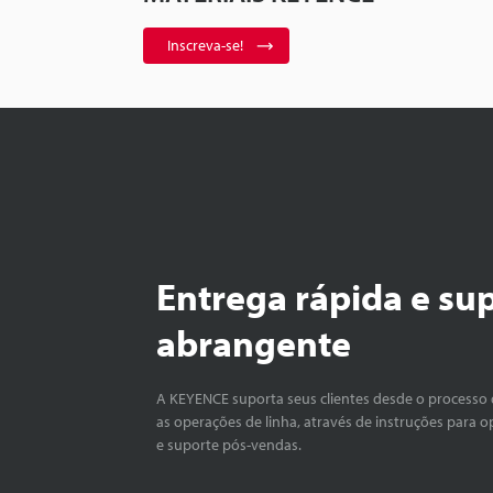
Inscreva-se!
Entrega rápida e su
abrangente
A KEYENCE suporta seus clientes desde o processo 
as operações de linha, através de instruções para o
e suporte pós-vendas.