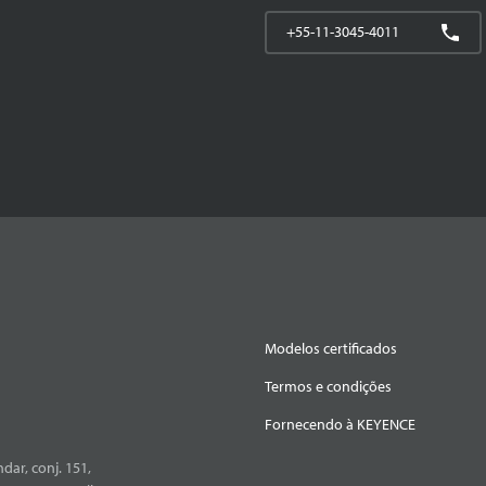
+55-11-3045-4011
Modelos certificados
Termos e condições
Fornecendo à KEYENCE
dar, conj. 151,