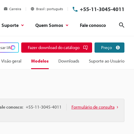
+55-11-3045-4011
Carreira
Brasil
português
Suporte
Quem Somos
Fale conosco
Pesq
sar IA
Fazer download do catálogo
Preço
Visão geral
Modelos
Downloads
Suporte ao Usuário
ale conosco:
+55-11-3045-4011
Formulário de consulta