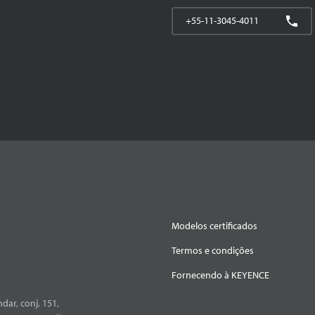
+55-11-3045-4011
Modelos certificados
Termos e condições
Fornecendo à KEYENCE
dar, conj. 151,