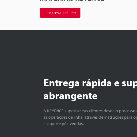
Inscreva-se!
Entrega rápida e su
abrangente
A KEYENCE suporta seus clientes desde o processo 
as operações de linha, através de instruções para o
e suporte pós-vendas.