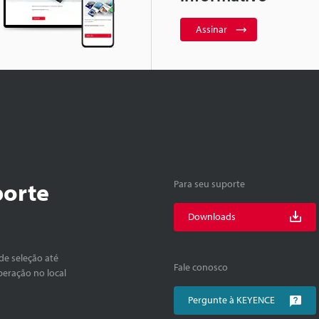
Assinar
porte
Para seu suporte
Downloads
de seleção até
Fale conosco
peração no local
Pergunte à KEYENCE