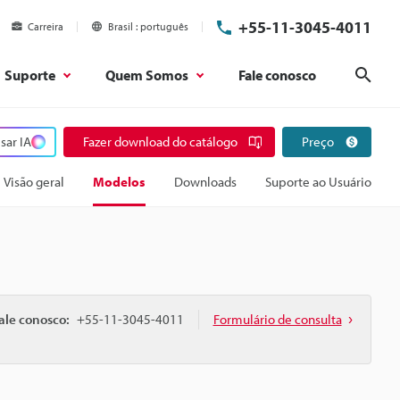
+55-11-3045-4011
Carreira
Brasil
português
Suporte
Quem Somos
Fale conosco
Pesq
sar IA
Fazer download do catálogo
Preço
Visão geral
Modelos
Downloads
Suporte ao Usuário
ale conosco:
+55-11-3045-4011
Formulário de consulta