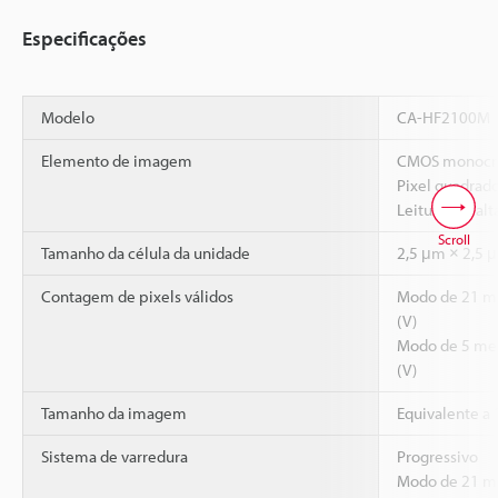
Especificações
Modelo
CA-HF2100M
Elemento de imagem
CMOS monocr
Pixel quadrad
Leitura em alt
Scroll
Tamanho da célula da unidade
2,5 μm × 2,5 
Contagem de pixels válidos
Modo de 21 me
(V)
Modo de 5 meg
(V)
Tamanho da imagem
Equivalente a
Sistema de varredura
Progressivo
Modo de 21 me