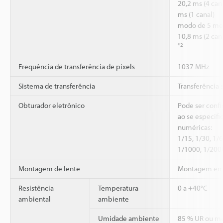
20,2 ms (4 can
ms (1 canal)
modo de 5 meg
10,8 ms (2 can
*2
Frequência de transferência de pixels
1037 MHz
Sistema de transferência
Transferência s
Obturador eletrônico
Pode ser conf
ao se especifi
numéricas:
1/15, 1/30, 1/
1/1000, 1/200
Montagem de lente
Montagem em
Resistência
Temperatura
0 a +40°C
ambiental
ambiente
Umidade ambiente
85 % UR ou m