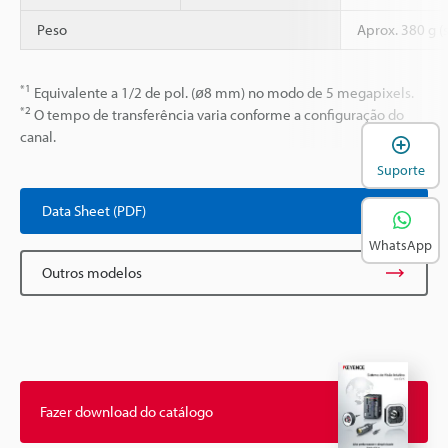
Peso
Aprox. 380 g (s
*1
Equivalente a 1/2 de pol. (ø8 mm) no modo de 5 megapixels.
*2
O tempo de transferência varia conforme a configuração do
canal.
A
Suporte
Data Sheet (PDF)
WhatsApp
Outros modelos
Fazer download do catálogo