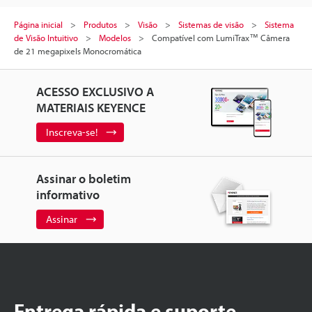
Página inicial
Produtos
Visão
Sistemas de visão
Sistema
de Visão Intuitivo
Modelos
Compatível com LumiTrax™ Câmera
de 21 megapixels Monocromática
ACESSO EXCLUSIVO A
MATERIAIS KEYENCE
Inscreva-se!
Assinar o boletim
informativo
Assinar
Entrega rápida e suporte