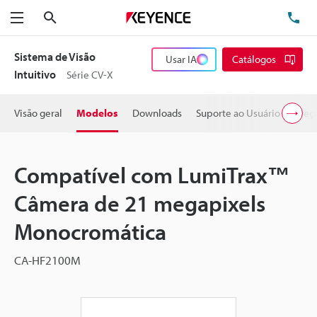
Pesquisa
TE
Menu
Sistema de Visão
Usar IA
Catálogos
Intuitivo
Série CV-X
Visão geral
Modelos
Downloads
Suporte ao Usuário
Preç
Compatível com LumiTrax™
Câmera de 21 megapixels
Monocromática
CA-HF2100M