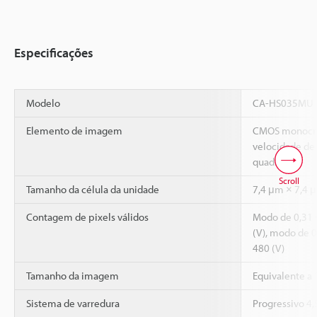
Especificações
Modelo
CA-HS035MU
Elemento de imagem
CMOS monocrom
velocidade de 
quadrado
Scroll
Tamanho da célula da unidade
7,4 μm × 7,4 
Contagem de pixels válidos
Modo de 0,31 
(V), modo de 0
480 (V)
Tamanho da imagem
Equivalente a 
Sistema de varredura
Progressivo 4,