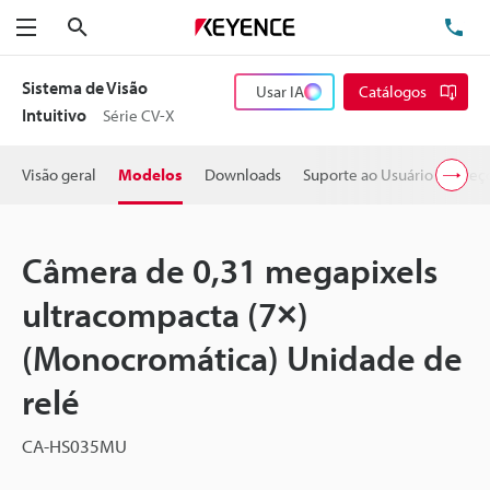
Pesquisa
TE
Menu
Sistema de Visão
Usar IA
Catálogos
Intuitivo
Série CV-X
Visão geral
Modelos
Downloads
Suporte ao Usuário
Preç
Câmera de 0,31 megapixels
ultracompacta (7×)
(Monocromática) Unidade de
relé
CA-HS035MU