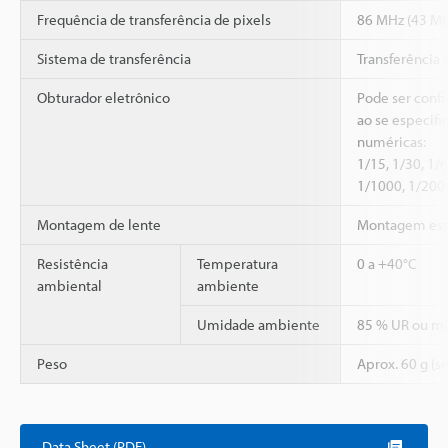
Frequência de transferência de pixels
86 MHz (43 MH
Sistema de transferência
Transferência s
Obturador eletrônico
Pode ser confi
ao se especifi
numéricas:
1/15, 1/30, 1/
1/1000, 1/200
Montagem de lente
Montagem espe
Resistência
Temperatura
0 a +40°C
ambiental
ambiente
Umidade ambiente
85 % UR ou m
Peso
Aprox. 60 g (se
Data Sheet (PDF)