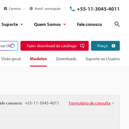
+55-11-3045-4011
Carreira
Brasil
português
Suporte
Quem Somos
Fale conosco
Pesq
sar IA
Fazer download do catálogo
Preço
Visão geral
Modelos
Downloads
Suporte ao Usuário
ale conosco:
+55-11-3045-4011
Formulário de consulta