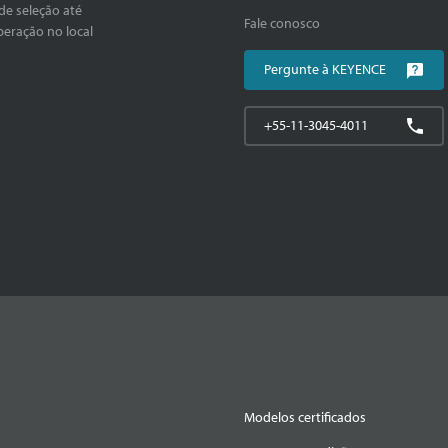
de seleção até
Fale conosco
peração no local
Pergunte à KEYENCE
+55-11-3045-4011
Modelos certificados