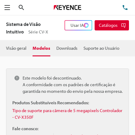
Pesquisa
TE
Menu
Sistema de Visão
Usar IA
Catálogos
Intuitivo
Série CV-X
Visão geral
Modelos
Downloads
Suporte ao Usuário
Este modelo foi descontinuado.
A conformidade com os padrões de certificação é
garantida no momento do envio pela nossa empresa.
Produtos Substituíveis Recomendados:
Tipo de suporte para câmera de 5 megapixels Controlador
- CV-X350F
Fale conosco: