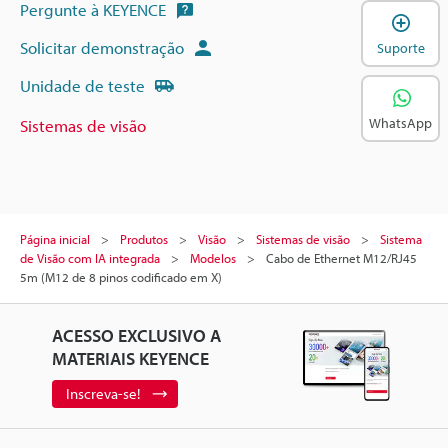
Pergunte à KEYENCE
A
Solicitar demonstração
Suporte
Unidade de teste
WhatsApp
Sistemas de visão
Página inicial
Produtos
Visão
Sistemas de visão
Sistema
de Visão com IA integrada
Modelos
Cabo de Ethernet M12/RJ45
5m (M12 de 8 pinos codificado em X)
ACESSO EXCLUSIVO A
MATERIAIS KEYENCE
Inscreva-se!