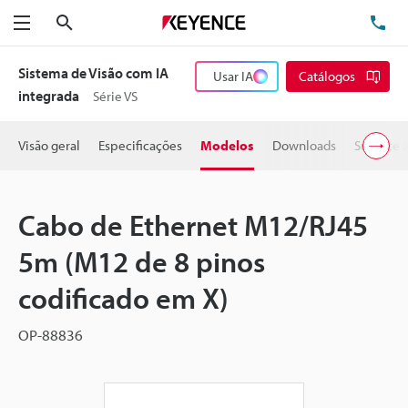
Pesquisa
TE
Menu
Sistema de Visão com IA
Usar IA
Catálogos
integrada
Série VS
Visão geral
Especificações
Modelos
Downloads
Suporte 
Cabo de Ethernet M12/RJ45
5m (M12 de 8 pinos
codificado em X)
OP-88836