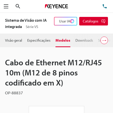
Pesquisa
TE
Menu
Sistema de Visão com IA
Usar IA
Catálogos
integrada
Série VS
Visão geral
Especificações
Modelos
Downloads
Suporte 
Cabo de Ethernet M12/RJ45
10m (M12 de 8 pinos
codificado em X)
OP-88837