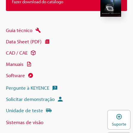
Fazer download do catálogo
Guia técnico
Data Sheet (PDF)
CAD / CAE
Manuais
Software
Pergunte à KEYENCE
Solicitar demonstração
Unidade de teste
A
Sistemas de visão
Suporte