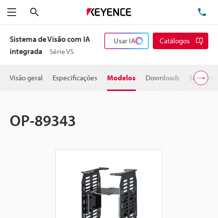
Pesquisa
TE
Menu
Sistema de Visão com IA
Usar IA
Catálogos
integrada
Série VS
Visão geral
Especificações
Modelos
Downloads
Suporte 
OP-89343