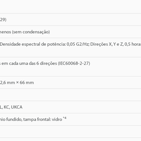
529)
enos (sem condensação)
 Densidade espectral de potência: 0,05 G2/Hz; Direções X, Y e Z, 0,5 hor
s em cada uma das 6 direções (IEC60068-2-27)
52,6 mm × 66 mm
L, KC, UKCA
*4
nio fundido, tampa frontal: vidro