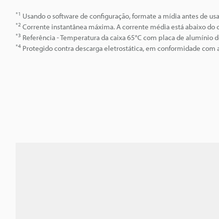
*1
Usando o software de configuração, formate a mídia antes de usa
*2
Corrente instantânea máxima. A corrente média está abaixo do 
*3
Referência - Temperatura da caixa 65°C com placa de alumíni
*4
Protegido contra descarga eletrostática, em conformidade com 