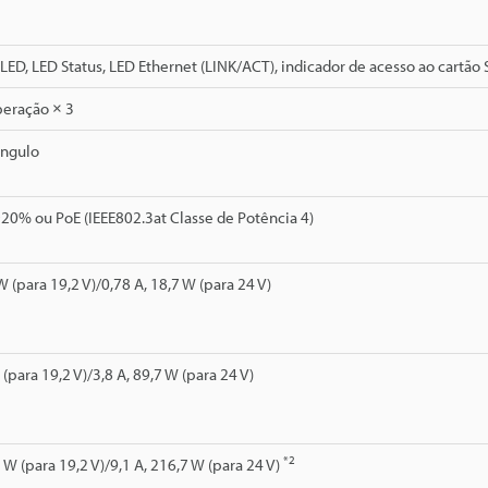
LED, LED Status, LED Ethernet (LINK/ACT), indicador de acesso ao cartão
peração × 3
ângulo
0% ou PoE (IEEE802.3at Classe de Potência 4)
W (para 19,2 V)/0,78 A, 18,7 W (para 24 V)
 (para 19,2 V)/3,8 A, 89,7 W (para 24 V)
*2
 W (para 19,2 V)/9,1 A, 216,7 W (para 24 V)