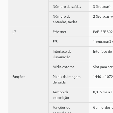
Número de saídas
3 (isoladas)
Número de
2 (isoladas)
entradas/saídas
I/F
Ethernet
PoE IEEE 802
E/S
1 entrada/3 
Interface de
Interface de
iluminação
Mídia externa
Slot para ca
Funções
Pixels da imagem
1440 × 1072
de saída
Tempo de
0,015 ms a 
exposição
Funções de
Ganho, desl
correção de