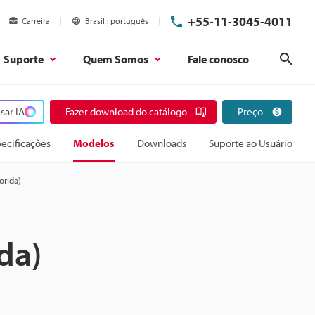
+55-11-3045-4011
Carreira
Brasil
português
Suporte
Quem Somos
Fale conosco
Pesq
sar IA
Fazer download do catálogo
Preço
ecificações
Modelos
Downloads
Suporte ao Usuário
orida)
da)