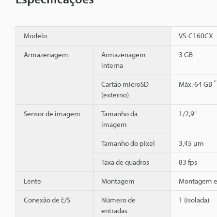
Modelo
VS-C160CX
Armazenagem
Armazenagem
3 GB
interna
*
Cartão microSD
Máx. 64 GB
(externo)
Sensor de imagem
Tamanho da
1/2,9"
imagem
Tamanho do pixel
3,45 μm
Taxa de quadros
83 fps
Lente
Montagem
Montagem 
Conexão de E/S
Número de
1 (isolada)
entradas