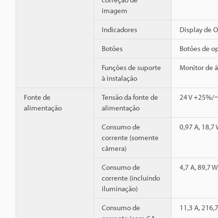
imagem
Indicadores
Display de O
Botões
Botões de o
Funções de suporte
Monitor de 
à instalação
Fonte de
Tensão da fonte de
24 V +25%/−2
alimentação
alimentação
Consumo de
0,97 A, 18,7 
corrente (somente
câmera)
Consumo de
4,7 A, 89,7 W
corrente (incluindo
iluminação)
Consumo de
11,3 A, 216,7