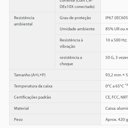
corrente (com CA-
DEx10X conectado)
Resistência
Grau de proteção
IP67 (IEC60
ambiental
Umidade ambiente
85% UR ou m
Resistência à
10 a 500 Hz;
vibração
resistência a
50 G, 3 veze
choque
Tamanho (A×L×P)
93,2 mm × 
*3
Temperatura da caixa
0°C a 65°C
Certificações padrão
CE, FCC, NRT
Material
Caixa: alumí
Peso
Aprox. 420 g