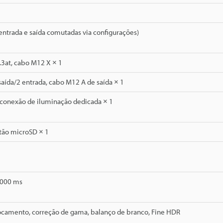
 (entrada e saída comutadas via configurações)
.3at, cabo M12 X × 1
saída/2 entrada, cabo M12 A de saída × 1
 conexão de iluminação dedicada × 1
rtão microSD × 1
1000 ms
ocamento, correção de gama, balanço de branco, Fine HDR