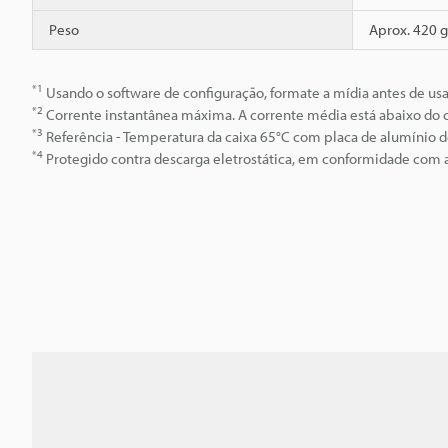
Peso
Aprox. 420 g
*1
Usando o software de configuração, formate a mídia antes de usa
*2
Corrente instantânea máxima. A corrente média está abaixo do 
*3
Referência - Temperatura da caixa 65°C com placa de alumíni
*4
Protegido contra descarga eletrostática, em conformidade com 