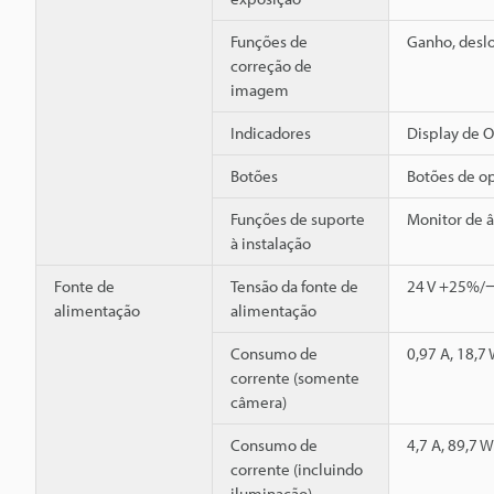
Funções de
Ganho, desl
correção de
imagem
Indicadores
Display de O
Botões
Botões de o
Funções de suporte
Monitor de 
à instalação
Fonte de
Tensão da fonte de
24 V +25%/−2
alimentação
alimentação
Consumo de
0,97 A, 18,7 
corrente (somente
câmera)
Consumo de
4,7 A, 89,7 W
corrente (incluindo
iluminação)