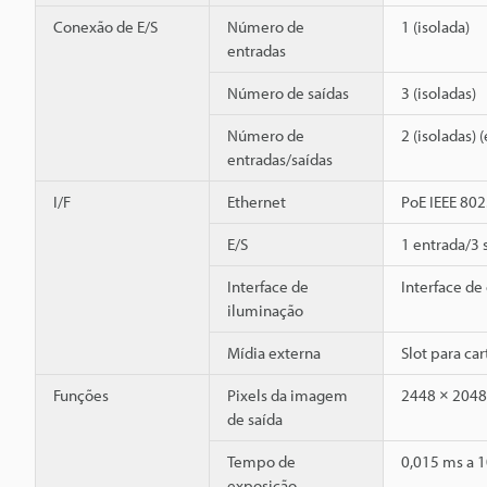
Conexão de E/S
Número de
1 (isolada)
entradas
Número de saídas
3 (isoladas)
Número de
2 (isoladas)
entradas/saídas
I/F
Ethernet
PoE IEEE 802
E/S
1 entrada/3 
Interface de
Interface de
iluminação
Mídia externa
Slot para ca
Funções
Pixels da imagem
2448 × 2048
de saída
Tempo de
0,015 ms a 
exposição