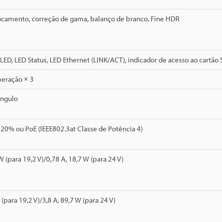
ocamento, correção de gama, balanço de branco, Fine HDR
LED, LED Status, LED Ethernet (LINK/ACT), indicador de acesso ao cartão
peração × 3
ângulo
0% ou PoE (IEEE802.3at Classe de Potência 4)
W (para 19,2 V)/0,78 A, 18,7 W (para 24 V)
 (para 19,2 V)/3,8 A, 89,7 W (para 24 V)