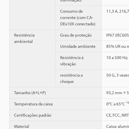
Consumo de
11,3 A, 216,7
corrente (com CA-
DEx10X conectado)
Resistência
Grau de proteção
IP67 (IEC60
ambiental
Umidade ambiente
85% UR ou m
Resistência à
10 a 500 Hz;
vibração
resistência a
50 G, 3 veze
choque
Tamanho (A×L×P)
93,2 mm × 
*3
Temperatura da caixa
0°C a 65°C
Certificações padrão
CE, FCC, NRT
Material
Caixa: alumí