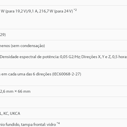
*2
 W (para 19,2 V)/9,1 A, 216,7 W (para 24 V)
529)
enos (sem condensação)
 Densidade espectral de potência: 0,05 G2/Hz; Direções X, Y e Z, 0,5 hor
s em cada uma das 6 direções (IEC60068-2-27)
52,6 mm × 66 mm
L, KC, UKCA
*4
nio fundido, tampa frontal: vidro