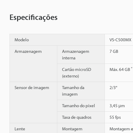
Especificações
Modelo
VS-C500MX
Armazenagem
Armazenagem
7 GB
interna
*
Cartão microSD
Máx. 64 GB
(externo)
Sensor de imagem
Tamanho da
2/3"
imagem
Tamanho do pixel
3,45 μm
Taxa de quadros
55 fps
Lente
Montagem
Montagem 