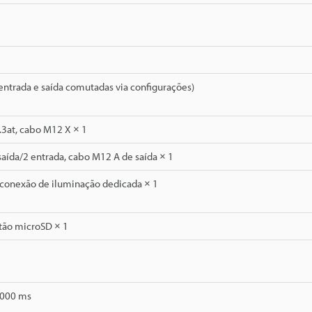
 (entrada e saída comutadas via configurações)
.3at, cabo M12 X × 1
saída/2 entrada, cabo M12 A de saída × 1
 conexão de iluminação dedicada × 1
rtão microSD × 1
1000 ms