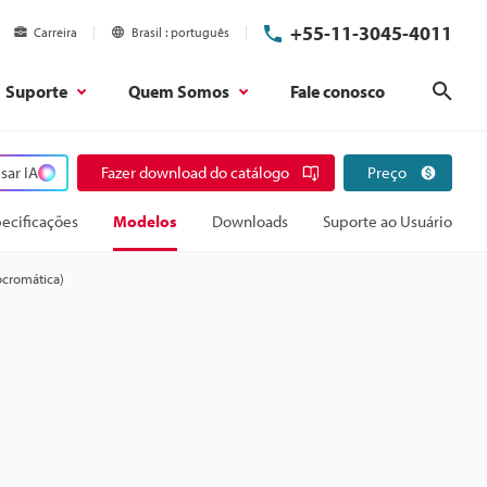
+55-11-3045-4011
Carreira
Brasil
português
Suporte
Quem Somos
Fale conosco
Pesq
sar IA
Fazer download do catálogo
Preço
ecificações
Modelos
Downloads
Suporte ao Usuário
cromática)