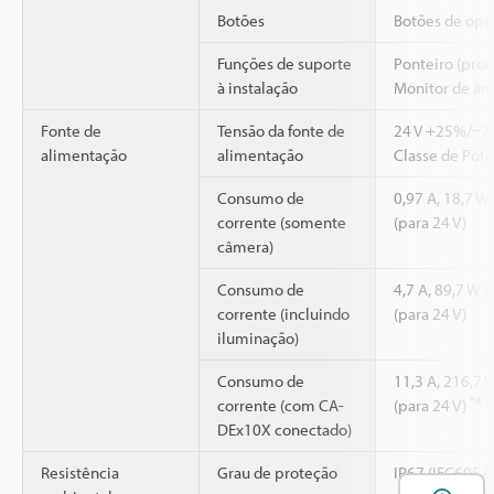
Botões
Botões de ope
Funções de suporte
Ponteiro (prod
à instalação
Monitor de ân
Fonte de
Tensão da fonte de
24 V +25%/−20
alimentação
alimentação
Classe de Potê
Consumo de
0,97 A, 18,7 W 
corrente (somente
(para 24 V)
câmera)
Consumo de
4,7 A, 89,7 W (
corrente (incluindo
(para 24 V)
iluminação)
Consumo de
11,3 A, 216,7 
*4
corrente (com CA-
(para 24 V)
DEx10X conectado)
Resistência
Grau de proteção
IP67 (IEC6052
A