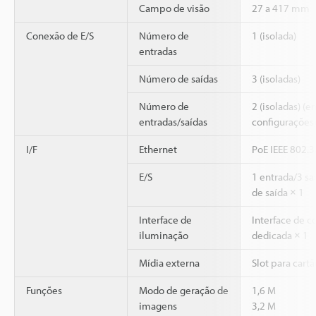
Campo de visão
27 a 417 mm
Conexão de E/S
Número de
1 (isolada)
entradas
Número de saídas
3 (isoladas)
Número de
2 (isoladas) (
entradas/saídas
configurações
I/F
Ethernet
PoE IEEE 802.3
E/S
1 entrada/3 sa
de saída × 1
Interface de
Interface de 
iluminação
dedicada × 1
Mídia externa
Slot para cart
Funções
Modo de geração de
1,6 M
imagens
3,2 M