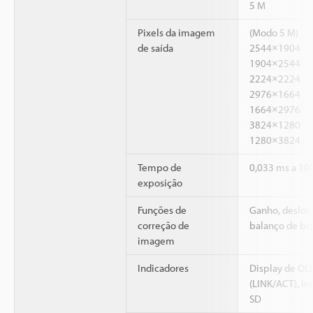
5 M
Pixels da imagem
(Modo 5 M)
de saída
2544×1904
1904×2544
2224×2224
2976×1664
1664×2976
3824×1280
1280×3824
Tempo de
0,033 ms a 10
exposição
Funções de
Ganho, desloc
correção de
balanço de br
imagem
Indicadores
Display de OLE
(LINK/ACT), in
SD