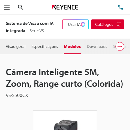
Pesquisa
TE
Menu
Sistema de Visão com IA
Usar IA
Catálogos
integrada
Série VS
Visão geral
Especificações
Modelos
Downloads
Suporte 
Câmera Inteligente 5M,
Zoom, Range curto (Colorida)
VS-S500CX