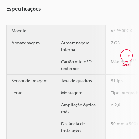
Especificações
Modelo
VS-S500CX
Armazenagem
Armazenagem
7 GB
interna
*1
Cartão microSD
Máx. 64 GB
Scroll
(externo)
Sensor de imagem
Taxa de quadros
81 fps
Lente
Montagem
Tipo integrado
Ampliação óptica
× 2,0
máx.
Distância de
50 mm a 500
instalação