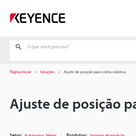
Página inicial
Soluções
Ajuste de posição para coleta robótica
Ajuste de posição pa
Setor:
,
Produtos:
Automotivo
Metais
Sensores de medição