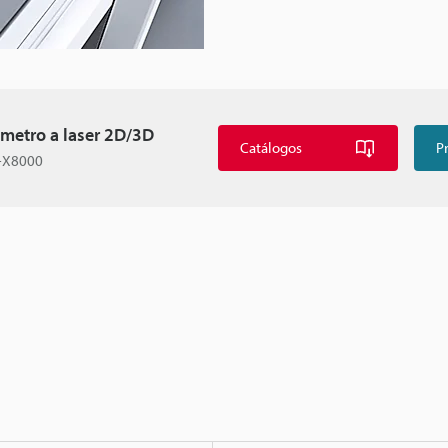
ômetro a laser 2D/3D
Catálogos
P
J-X8000