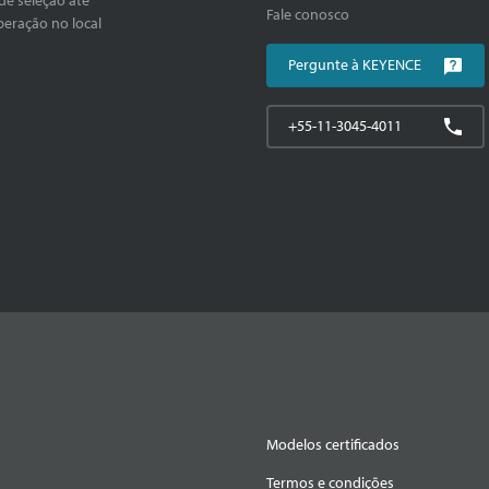
Fale conosco
peração no local
Pergunte à KEYENCE
+55-11-3045-4011
Modelos certificados
Termos e condições