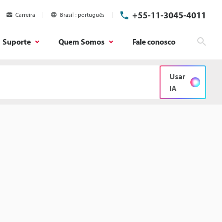
+55-11-3045-4011
Carreira
Brasil
português
Suporte
Quem Somos
Fale conosco
Pesq
Usar
IA