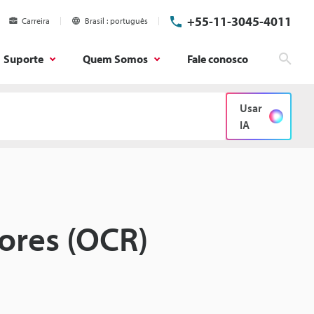
+55-11-3045-4011
Carreira
Brasil
português
Suporte
Quem Somos
Fale conosco
Pesq
Usar
IA
ores (OCR)