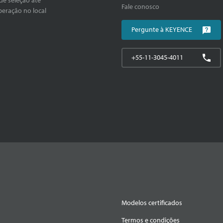
Fale conosco
peração no local
Pergunte à KEYENCE
+55-11-3045-4011
Modelos certificados
Termos e condições