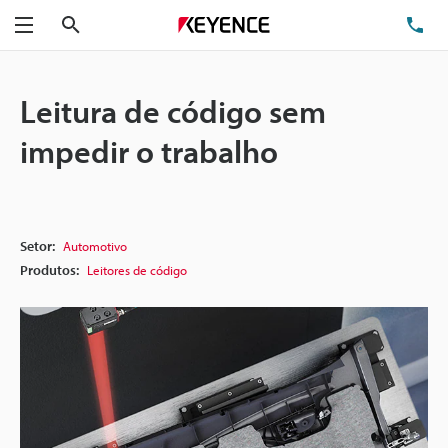
Pesquisa
TE
Menu
Leitura de código sem
impedir o trabalho
Setor:
Automotivo
Produtos:
Leitores de código