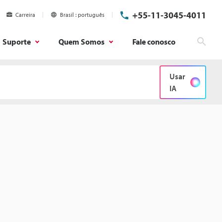
+55-11-3045-4011
Carreira
Brasil
português
Suporte
Quem Somos
Fale conosco
Pesq
Usar
IA