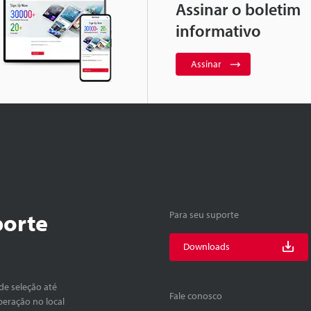
Assinar o boletim
informativo
Assinar
porte
Para seu suporte
Downloads
de seleção até
Fale conosco
peração no local