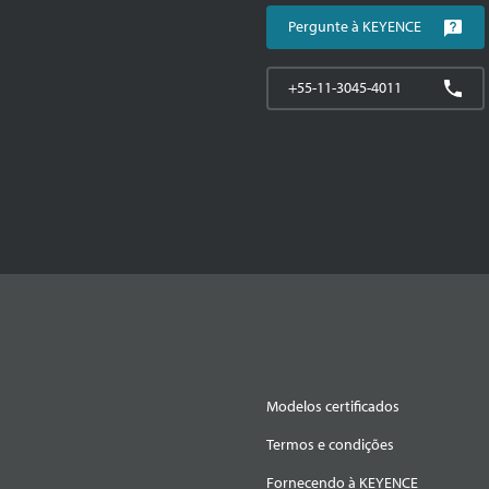
Pergunte à KEYENCE
+55-11-3045-4011
Modelos certificados
Termos e condições
Fornecendo à KEYENCE