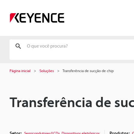
Página inicial
Soluções
Transferência de sucção de chip
Transferência de su
Setor:
,
Produtos:
Semicondutores/LCDs
Dispositivos eletrônicos
C