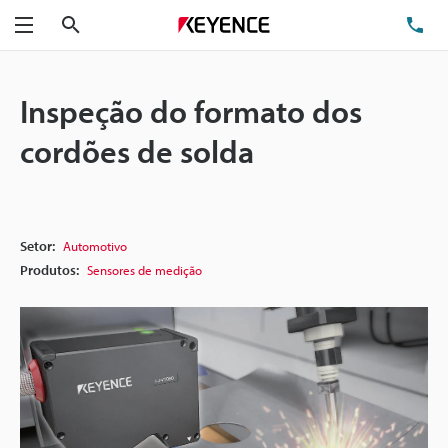
Pesquisa
TE
Menu
Inspeção do formato dos
cordões de solda
Setor:
Automotivo
Produtos:
Sensores de medição