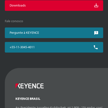
Downloads
Fale conosco
Pergunte à KEYENCE
+55-11-3045-4011
KEYENCE BRASIL
Av. Presidente Juscelino Kubitschek, nº 1.909 - 15º andar, conj.