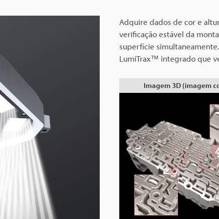
Adquire dados de cor e alt
verificação estável da mont
superfície simultaneamente
LumiTrax™ integrado que ve
Imagem 3D (imagem co