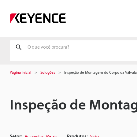
Página inicial
Soluções
Inspeção de Montagem do Corpo da Válvula
Inspeção de Montag
Setor:
,
Produtos:
Automotivo
Metais
Visão