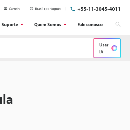
+55-11-3045-4011
Carreira
Brasil
português
Suporte
Quem Somos
Fale conosco
Pesq
Usar
IA
la