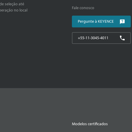
de seleção até
Fale conosco
peração no local
Pergunte à KEYENCE
+55-11-3045-4011
Modelos certificados