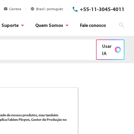
+55-11-3045-4011
Carreira
Brasil
português
Suporte
Quem Somos
Fale conosco
Pesq
Usar
IA
idade de nossos produtos, mas também
xplica Fabien Ployon, Gestor de Produção no