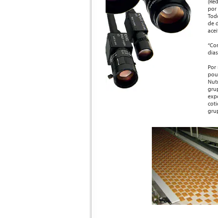
(Re
por 
Tod
de 
ace
“Co
dias
Por
pou
Nutr
grup
exp
coti
gru