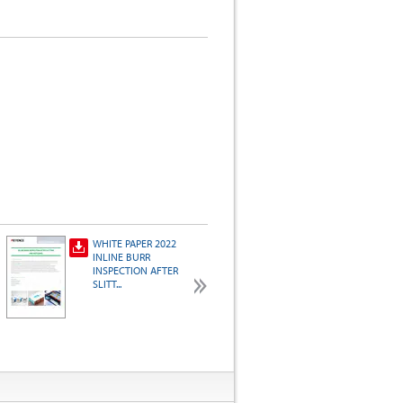
WHITE PAPER 2022
Sistema de visão e
INLINE BURR
IA Exemplos de
INSPECTION AFTER
aplicação
SLITT...