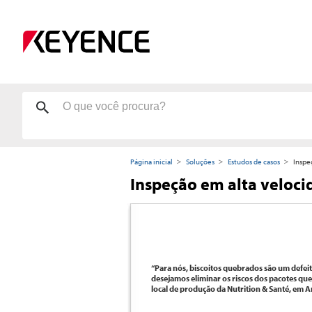
Página inicial
Soluções
Estudos de casos
Inspe
Inspeção em alta veloci
“Para nós, biscoitos quebrados são um defe
desejamos eliminar os riscos dos pacotes qu
local de produção da Nutrition & Santé, em 