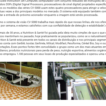
duced Instruction Set Computer, computador com conjunto reduzido de instruções) de 
dois DSPs (Digital Signal Processors, processadores de sinal digital) projetados espec
os os modelos das séries CV-5000 usam estes quatro processadores para atingir a velo
duas vezes a dos principais modelos no mercado. O sistema está equipado também co
itar a entrada do próximo acionador enquanto a imagem está sendo processada.
mo o sistema de visão CV-5000 trabalha mais rápido do que nossas linhas, ele nos ofer
 por semana, e estamos satisfeitos com sua confiabilidade de detecção e estabilidade”, 
 mais de 30 anos, a Nutrition & Santé foi guiada pela ideia muito simples de que o qu
cos mantinham no passado, hoje praticamente se popularizou, como se o naturalmente
ition & Santé está presente em todos os canais de distribuição e nos principais segme
o conta com Gerblé, Isostar, Gerlinéa, Milical, Modifast, Pesoforma, Céréal Bio, Soy e o
ortações. Esses pontos fortes têm consolidado o grupo como um dos mais atuantes em
dianos, produtos nutricionais para perda de peso, nutrição esportiva, alimentos orgânic
po empregou 1.100 pessoas em seus locais de produção especializados e operou uma re