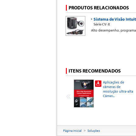
PRODUTOS RELACIONADOS
Sistema de Visão Intui
Série CV-X
Alto desempenho, programaçã
ITENS RECOMENDADOS
Aplicações de
câmeras de
resolução ultra-alta
Câmer...
Página inicial
Soluções