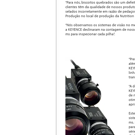
“Para nós, biscoitos quebrados são um defe
clientes têm da qualidade de nossos produt
selados incorretamente em razão de pedaços 
Produção no local de produção da Nutrition
“Nós observamos os sistemas de visão no me
a KEYENCE declinaram na contagem de nosso
ms para inspecionar cada pilha”.
“Pr
alé
KEY
lin
tran
“A 
KEY
de n
oti
apr
Est
sis
ms.
par
sér