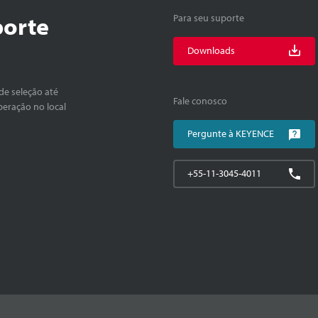
porte
Para seu suporte
Downloads
de seleção até
Fale conosco
peração no local
Pergunte à KEYENCE
+55-11-3045-4011