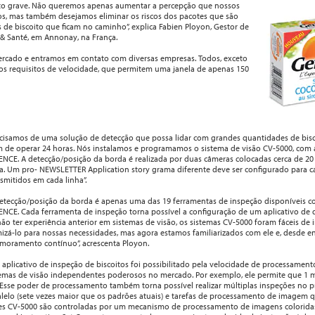
ito grave. Não queremos apenas aumentar a percepção que nossos
os, mas também desejamos eliminar os riscos dos pacotes que são
de biscoito que ficam no caminho”, explica Fabien Ployon, Gestor de
 & Santé, em Annonay, na França.
rcado e entramos em contato com diversas empresas. Todos, exceto
s requisitos de velocidade, que permitem uma janela de apenas 150
ecisamos de uma solução de detecção que possa lidar com grandes quantidades de bisc
m de operar 24 horas. Nós instalamos e programamos o sistema de visão CV-5000, com
ENCE. A detecção/posição da borda é realizada por duas câmeras colocadas cerca de 20
ha. Um pro- NEWSLETTER Application story grama diferente deve ser configurado para c
smitidos em cada linha”.
detecção/posição da borda é apenas uma das 19 ferramentas de inspeção disponíveis c
ENCE. Cada ferramenta de inspeção torna possível a configuração de um aplicativo de 
ão ter experiência anterior em sistemas de visão, os sistemas CV-5000 foram fáceis de i
mizá-lo para nossas necessidades, mas agora estamos familiarizados com ele e, desde
imoramento contínuo”, acrescenta Ployon.
e aplicativo de inspeção de biscoitos foi possibilitado pela velocidade de processame
temas de visão independentes poderosos no mercado. Por exemplo, ele permite que 1 m
 Esse poder de processamento também torna possível realizar múltiplas inspeções no p
alelo (sete vezes maior que os padrões atuais) e tarefas de processamento de imagem q
ies CV-5000 são controladas por um mecanismo de processamento de imagens coloridas