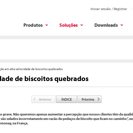
Iniciar sessão / Registrar
Produtos
Soluções
Downloads
ção em alta velocidade de biscoitos quebrados
dade de biscoitos quebrados
Anterior
ÍNDICE
Próximo
ito grave. Não queremos apenas aumentar a percepção que nossos clientes têm da qual
e são selados incorretamente em razão de pedaços de biscoito que ficam no caminho”, e
Annonay, na França.