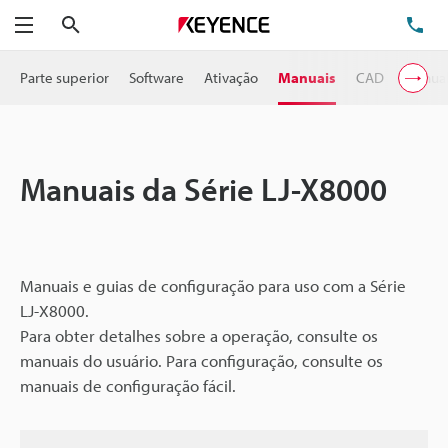
Pesquisa
TE
Menu
Parte superior
Software
Ativação
Manuais
CAD
Manual
Manuais da Série LJ-X8000
Manuais e guias de configuração para uso com a Série
LJ-X8000.
Para obter detalhes sobre a operação, consulte os
manuais do usuário. Para configuração, consulte os
manuais de configuração fácil.