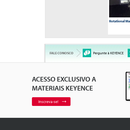
Rotational M
FALE CONOSCO
Pergunte à KEYENCE
ACESSO EXCLUSIVO A
Marking Suppo
Text Strings
5
MATERIAIS KEYENCE
Inscreva-se!