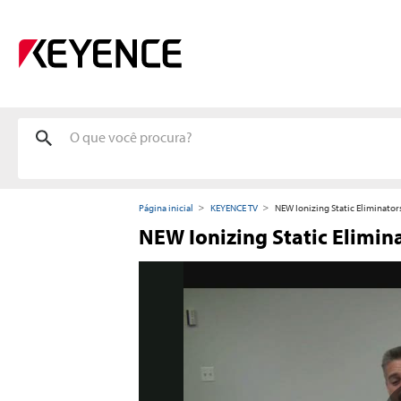
Página inicial
KEYENCE TV
NEW Ionizing Static Eliminator
NEW Ionizing Static Elimin