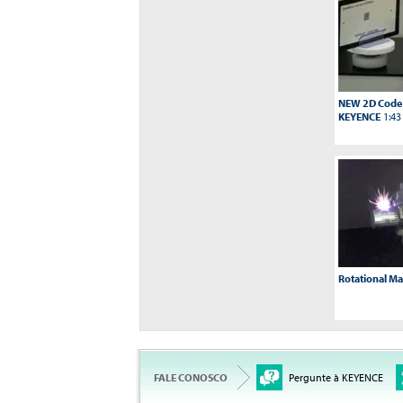
NEW 2D Code 
KEYENCE
1:43
Rotational M
FALE CONOSCO
Pergunte à KEYENCE