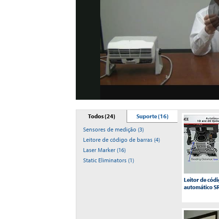
Todos (24)
Suporte (16)
Sensores de medição (3)
Leitore de código de barras (4)
Laser Marker (16)
Static Eliminators (1)
Leitor de cód
automático S