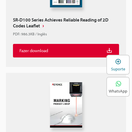
SR-D100 Series Achieves Reliable Reading of 2D
Codes Leaflet
PDF
:
986.3KB
/
Inglês
Fazer download
A
Suporte
WhatsApp