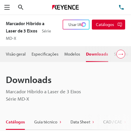
Pesquisa
TE
Menu
Marcador Híbrido a
Usar IA
Catálogos
Laser de 3 Eixos
Série
MD-X
Visão geral
Especificações
Modelos
Downloads
Suporte 
Downloads
Marcador Híbrido a Laser de 3 Eixos
Série MD-X
Catálogos
Guia técnico
Data Sheet
CAD / CAE