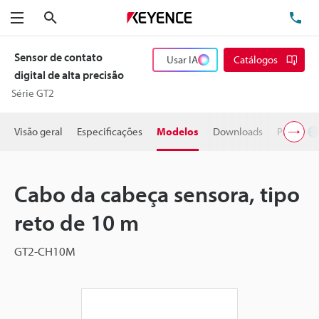
Pesquisa
TE
Menu
Sensor de contato
Usar IA
Catálogos
digital de alta precisão
Série GT2
Visão geral
Especificações
Modelos
Downloads
Preço
Cabo da cabeça sensora, tipo
reto de 10 m
GT2-CH10M