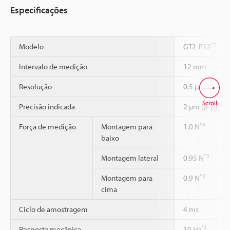
Especificações
*1
Modelo
GT2-P12
Intervalo de medição
12 mm
Resolução
0.5 μm
Scroll
*2
Precisão indicada
2 µm (p-p)
*3
Força de medição
Montagem para
1.0 N
baixo
*3
Montagem lateral
0.95 N
*3
Montagem para
0.9 N
cima
Ciclo de amostragem
4 ms
*2
Resposta mecânica
10 Hz