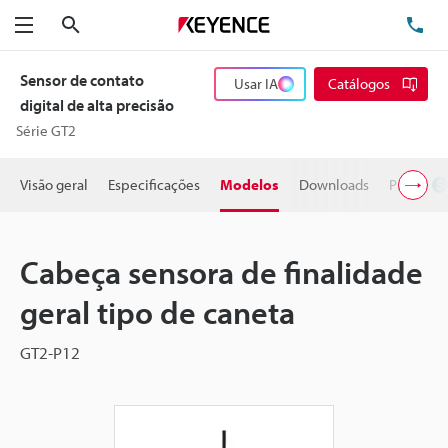
Pesquisa
TE
Menu
Sensor de contato
Usar IA
Catálogos
digital de alta precisão
Série GT2
Visão geral
Especificações
Modelos
Downloads
Preço
Cabeça sensora de finalidade
geral tipo de caneta
GT2-P12