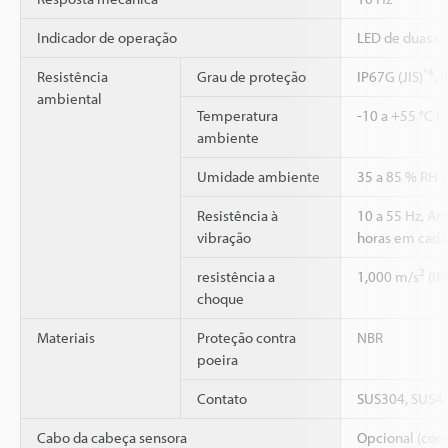
Indicador de operação
LED de duas co
*4
Resistência
Grau de proteção
IP67G (JIS)
, 
ambiental
Temperatura
-10 a +55 °C (
ambiente
Umidade ambiente
35 a 85 % RH 
Resistência à
10 a 55 Hz, A
vibração
horas em cada 
2
resistência a
1,000 m/s
(IE
choque
Materiais
Proteção contra
NBR
poeira
Contato
SUS304, SUS4
Cabo da cabeça sensora
Opcional (cone