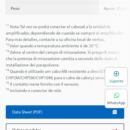
Peso
Aprox. 35 g (n
*1
Nota: Tal vez no podrá conectar el cabezal a la unidad de
amplificador, dependiendo de cuando se compró el amplificador.
Para más detalles, contacte a su oficina local de ventas.
*2
Valor quando a temperatura ambiente é de 20 °C.
*3
Valore al centro del campo di misurazione. Si prega di notare
che la potenza di misurazione cambia a seconda dello stato di
installazione dei parapolvere.
*4
Quando é utilizado um cabo M8 resistente a óleo (GT2-
A
CHP2M/CHP5M/CHP10M) para o cabo da cabeça sensora.
Suporte
*5
Il contatto viene fornito con il sensore.
*6
Incluindo o conector de relé.
WhatsApp
Data Sheet (PDF)
Outros modelos