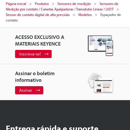
Página inicial
Produtos
Sensores de medição
Sensores de
Medição por contato / Canetas Apalpadoras / Transdutor Linear / LVDT
Sensor de contato digital de alta precisão
Modelos
Espaçador de
contato
ACESSO EXCLUSIVO A
MATERIAIS KEYENCE
Inscreva-se!
Assinar o boletim
informativo
Assinar
Entrega rápida e suporte