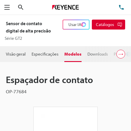
Pesquisa
TE
Menu
Sensor de contato
Usar IA
Catálogos
digital de alta precisão
Série GT2
Visão geral
Especificações
Modelos
Downloads
Preço
Espaçador de contato
OP-77684