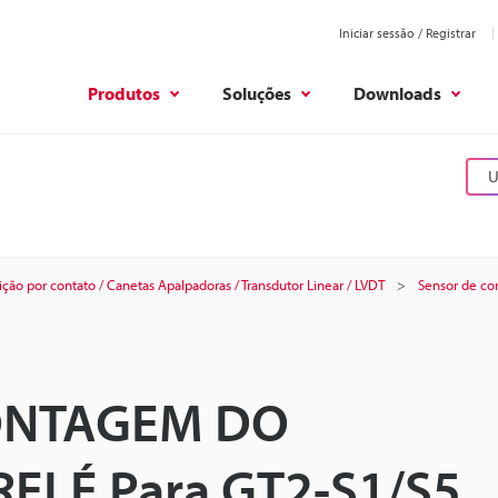
Iniciar sessão / Registrar
Produtos
Soluções
Downloads
U
ção por contato / Canetas Apalpadoras / Transdutor Linear / LVDT
Sensor de con
ONTAGEM DO
ELÉ Para GT2-S1/S5