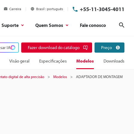
+55-11-3045-4011
Carreira
Brasil
português
Suporte
Quem Somos
Fale conosco
Pesq
sar IA
Fazer download do catálogo
Preço
Visão geral
Especificações
Modelos
Downloads
tato digital de alta precisão
Modelos
ADAPTADOR DE MONTAGEM