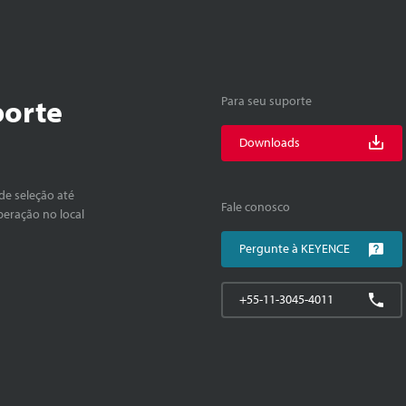
porte
Para seu suporte
Downloads
de seleção até
Fale conosco
peração no local
Pergunte à KEYENCE
+55-11-3045-4011