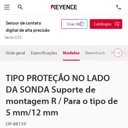
Pesquisa
TE
Menu
Sensor de contato
Usar IA
Catálogos
digital de alta precisão
Série GT2
Visão geral
Especificações
Modelos
Downloads
Preço
TIPO PROTEÇÃO NO LADO
DA SONDA Suporte de
montagem R / Para o tipo de
5 mm/12 mm
OP-88159