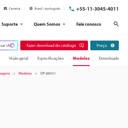
+55-11-3045-4011
Carreira
Brasil
português
Suporte
Quem Somos
Fale conosco
Pesq
sar IA
Fazer download do catálogo
Preço
Visão geral
Especificações
Modelos
Downloads
imagens
Modelos
OP-88551