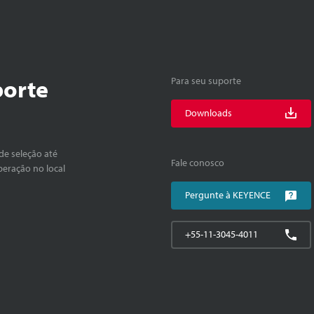
porte
Para seu suporte
Downloads
de seleção até
Fale conosco
peração no local
Pergunte à KEYENCE
+55-11-3045-4011