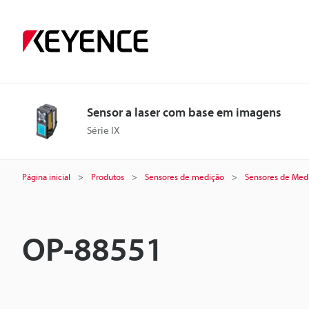
Sensor a laser com base em imagens
Série IX
Página inicial
Produtos
Sensores de medição
Sensores de Medi
OP-88551