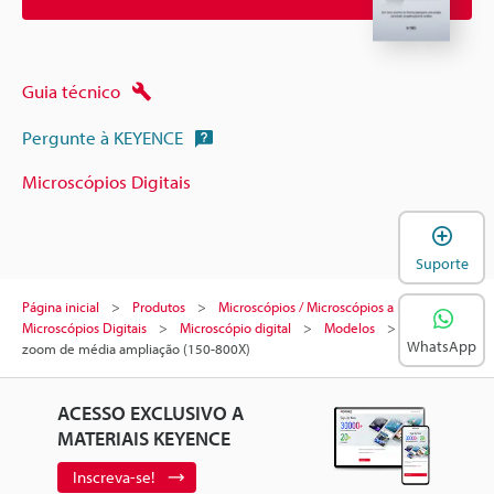
Guia técnico
Pergunte à KEYENCE
Microscópios Digitais
A
Suporte
Página inicial
Produtos
Microscópios / Microscópios a laser
Microscópios Digitais
Microscópio digital
Modelos
Lente de
WhatsApp
zoom de média ampliação (150-800X)
ACESSO EXCLUSIVO A
MATERIAIS KEYENCE
Inscreva-se!