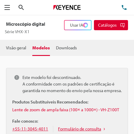
Pesquisa
TE
Menu
Microscópio digital
Usar IA
Catálogos
Série VHX-X1
Visão geral
Modelos
Downloads
Este modelo foi descontinuado.
A conformidade com os padrões de certificação é
garantida no momento do envio pela nossa empresa.
Produtos Substituíveis Recomendados:
Lente de zoom de ampla faixa (100× a 1000×) - VH-Z100T
Fale conosco:
+55-11-3045-4011
Formulário de consulta