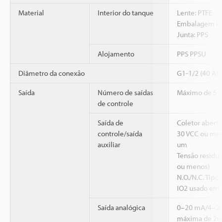
Material
Interior do tanque
Lente: PTFE
Embalagem in
Junta: PPS
Alojamento
PPS PPSU
Diâmetro da conexão
G1-1/2 (40 A)
Saída
Número de saídas
Máximo de 5
de controle
Saída de
Coletor abert
controle/saída
30 VCC ou men
auxiliar
um
Tensão residua
ou menos)
N.O./N.C. Tip
IO2 usado em
Saída analógica
0–20 mA/4–20 
máxima de 26