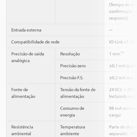
(Tempo de resp
confirmação da
resposta])
Entrada externa
─
Compatibilidade de rede
IO-Link v1,1/
*4
Precisão de saída
Resolução
1 mm
analógica
Precisão zero
±0,1 mA (pont
Precisão F.S.
±0,2 mA (esca
Fonte de
Tensão da fonte de
24 VCC + 25%
alimentação
alimentação
Incluindo osci
Consumo de
98 mA ou meno
energia
carga)
Resistência
Temperatura
Parte do disp
ambiental
ambiente
separado: -10