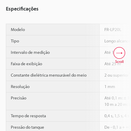
Especificações
Modelo
FR-LP20L
Tipo
Longo alcance
*1
Intervalo de medição
Até 15 m
Scroll
*1
Faixa de exibição
Até 25 m
*
Constante dielétrica mensurável do meio
2 ou superior
Resolução
1 mm
Precisão
Até 0,1 m: ± 
10 m a 20 m: 
Tempo de resposta
0,4 s, 1,5 s, 4 
Pressão do tanque
De - 0,1 a + +