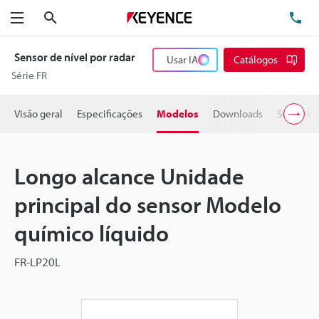
Pesquisa
TE
Menu
Sensor de nível por radar
Usar IA
Catálogos
Série FR
Visão geral
Especificações
Modelos
Downloads
Suporte 
Longo alcance Unidade
principal do sensor Modelo
químico líquido
FR-LP20L