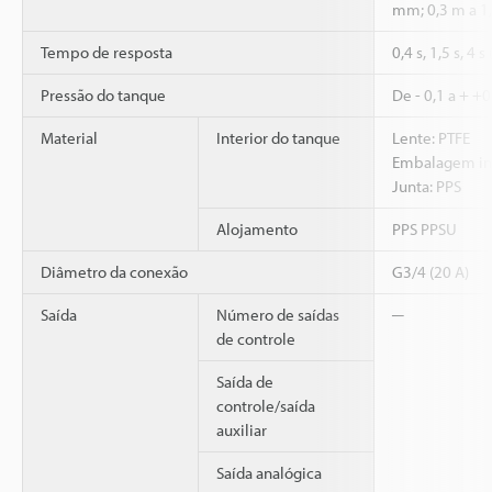
mm; 0,3 m a 1
Tempo de resposta
0,4 s, 1,5 s, 4 
Pressão do tanque
De - 0,1 a + +
Material
Interior do tanque
Lente: PTFE
Embalagem in
Junta: PPS
Alojamento
PPS PPSU
Diâmetro da conexão
G3/4 (20 A)
Saída
Número de saídas
─
de controle
Saída de
controle/saída
auxiliar
Saída analógica