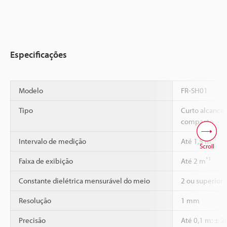
Especificações
Modelo
FR-SH01
Tipo
Curto alcance
compacto
*1
Intervalo de medição
Até 1,5 m
Scroll
*1
Faixa de exibição
Até 2 m
*
Constante dielétrica mensurável do meio
2 ou superior
Resolução
1 mm
Precisão
Até 0,1 m: ± 2