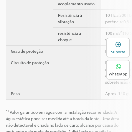
acoplamento usado
Resistência à
10 Hz a 500 Hz
vibração
potência: 0,81
2
resistência a
100 m/s
(10 G
choque
vezes cada para
A
Grau de proteção
IP67 (IEC6052
Suporte
Circuito de proteção
Proteção cont
reversa, sobre
WhatsApp
alimentação, s
sobretensão d
Peso
Aprox. 140 g
*1
Valor garantido em água com a instalação recomendada. A
água estática pode ser medida até a borda da lente. Uma área
não detectável é criada no lado de curto alcance por causa do
ambiente e do meio de medição. A distância de medição