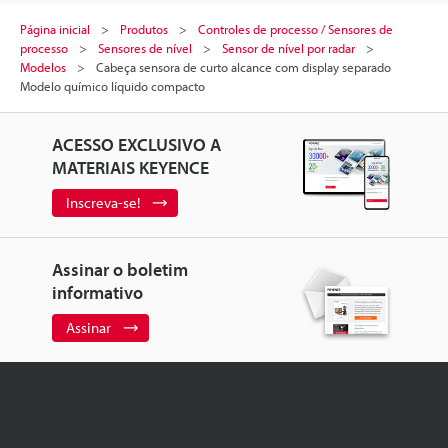
Página inicial
Produtos
Controles de processo / Sensores de
processo
Sensores de nível
Sensor de nível por radar
Modelos
Cabeça sensora de curto alcance com display separado
Modelo químico líquido compacto
ACESSO EXCLUSIVO A
MATERIAIS KEYENCE
Inscreva-se!
Assinar o boletim
informativo
Assinar