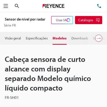
Pesquisa
TE
Menu
Sensor de nível por radar
Usar IA
Catálogos
Série FR
Visão geral
Especificações
Modelos
Downloads
Suporte 
Cabeça sensora de curto
alcance com display
separado Modelo químico
líquido compacto
FR-SH01