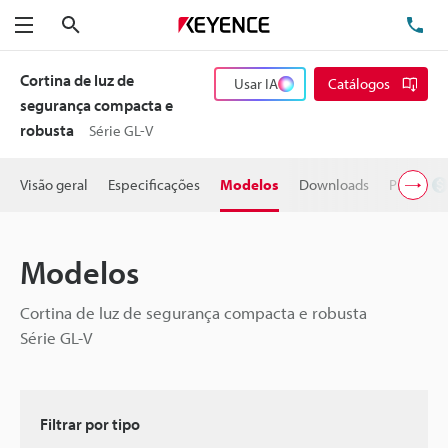
Pesquisa
TE
Menu
Cortina de luz de
Usar IA
Catálogos
segurança compacta e
robusta
Série GL-V
Visão geral
Especificações
Modelos
Downloads
Preço
Modelos
Cortina de luz de segurança compacta e robusta
Série GL-V
Filtrar por tipo