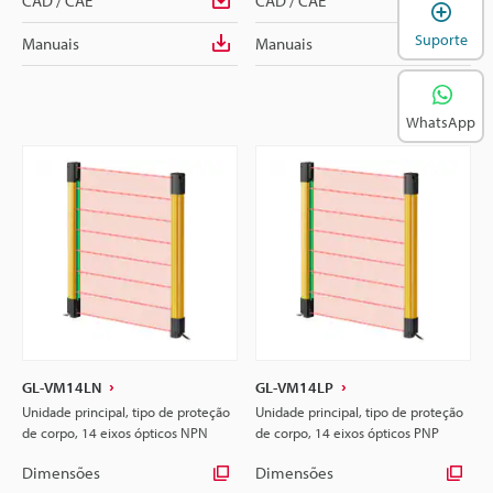
CAD / CAE
CAD / CAE
A
Suporte
Manuais
Manuais
WhatsApp
GL-VM14LN
GL-VM14LP
Unidade principal, tipo de proteção
Unidade principal, tipo de proteção
de corpo, 14 eixos ópticos NPN
de corpo, 14 eixos ópticos PNP
Dimensões
Dimensões