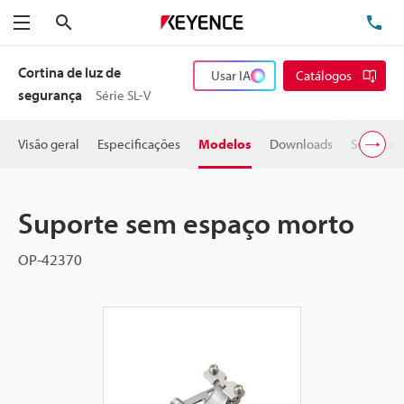
Pesquisa
TE
Menu
Cortina de luz de
Usar IA
Catálogos
segurança
Série SL-V
Visão geral
Especificações
Modelos
Downloads
Suporte 
Suporte sem espaço morto
OP-42370