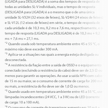
(LIGADA para DESLIGADA) é a soma dos tempos de resposta de
todas as unidades SL-V individuais, mas o tempo de resposta
(DESLIGADA para LIGADA) é a o mesmo que o de uma única
unidade SL-V32H (32 eixos de feixes), SL-V24H (24 eixos de feixes)
e SL-V12L (12 eixos de feixes) em série, o tempo de resposta de
cada unidade é de 10,3 ms, 9,2 ms e 7,6 ms, respectivamente, e o
tempo de resposta (LIGADA pra DESLIGADA) é de 10,3 ms + 9,2
ms + 7,6 ms = 27,1 ms.
*2
Quando usada sob temperatura ambiente entre 45 e 55 °C, o
máximo não deve exceder 300 mA.
*3
Aplica-se a situações nas quais a energia esteja desligada ou
desconectada.
*4
A resistência da fiação entre a saída de OSSD e o equipamento
conectado (excluindo a resistência do cabo) deve ser de 2,5 Ω ou
menos para garantir as operações. Ao usar a saída NPN com cabo
de 15 m ou maior, se o consumo de corrente de carga for 200 mA
ou mais, a resistência do fio deve ser de 1,0 Ω ou menos.
*5
Quando usado em temperatura ambiente entre 45 a 55 °C, use
lâmpadas incandescentes (24 VCC, 1 a 3 W) ou de LED (corrente
de carga: 10 a 100 mA).
*6
O consumo de corrente do transmissor aumenta em 10 mA e