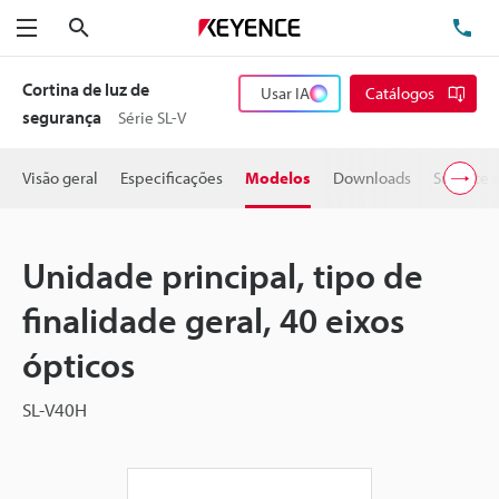
Pesquisa
TE
Menu
Cortina de luz de
Usar IA
Catálogos
segurança
Série SL-V
Visão geral
Especificações
Modelos
Downloads
Suporte 
Unidade principal, tipo de
finalidade geral, 40 eixos
ópticos
SL-V40H