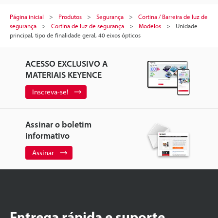
Página inicial
Produtos
Segurança
Cortina / Barreira de luz de
segurança
Cortina de luz de segurança
Modelos
Unidade
principal, tipo de finalidade geral, 40 eixos ópticos
ACESSO EXCLUSIVO A
MATERIAIS KEYENCE
Inscreva-se!
Assinar o boletim
informativo
Assinar
Entrega rápida e suporte