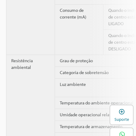
Consumo de
Quando o indi
corrente (mA)
de centro está
LIGADO
Quando o indi
de centro está
DESLIGADO
Resistência
Grau de proteção
ambiental
Categoria de sobretensão
Luz ambiente
Temperatura do ambiente operacional
A
Umidade operacional relativa
Suporte
Temperatura de armazenamento