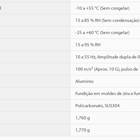
l
-10 a +55 °C (Sem congelar)
15 a 85 % RH (Sem condensação)
-25 a +60 °C (Sem congelar)
15 a 95 % RH
10 a 55 Hz, Amplitude dupla de 0
2
100 m/s
(Aprox. 10 G), pulso de
Alumínio
Fundição em moldes de zinco fu
Policarbonato, SUS304
1,760 g
1,770 g