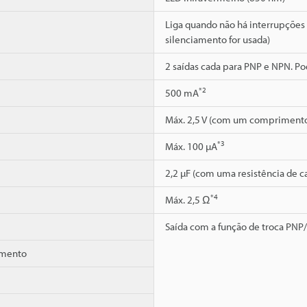
Liga quando não há interrupções
silenciamento for usada)
2 saídas cada para PNP e NPN. Po
*2
500 mA
Máx. 2,5 V (com um comprimento
*3
Máx. 100 µA
2,2 µF (com uma resistência de c
*4
Máx. 2,5 Ω
Saída com a função de troca PN
vamento