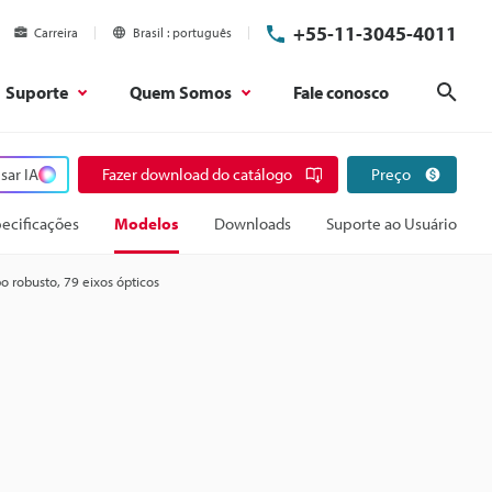
+55-11-3045-4011
Carreira
Brasil
português
Suporte
Quem Somos
Fale conosco
Pesq
sar IA
Fazer download do catálogo
Preço
ecificações
Modelos
Downloads
Suporte ao Usuário
po robusto, 79 eixos ópticos