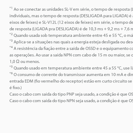
*1
Ao se conectar as unidades SL-V em série, o tempo de resposta 
individuais, mas o tempo de resposta (DESLIGADA para LIGADA) é 
eixos de feixes) e SL-V12L (12 eixos de feixes) em série, o tempo 
de resposta (LIGADA pra DESLIGADA) é de 10,3 ms + 9,2 ms + 7,6 m
*2
Quando usada sob temperatura ambiente entre 45 e 55 °C, o m
*3
Aplica-se a situações nas quais a energia esteja desligada ou de
*4
A resistência da fiação entre a saída de OSSD e o equipamento c
as operações. Ao usar a saída NPN com cabo de 15 m ou maior, se o
1,0 Ω ou menos.
*5
Quando usado em temperatura ambiente entre 45 a 55 °C, use lâm
*6
O consumo de corrente do transmissor aumenta em 10 mA e dimi
entrada EDM (fio vermelho do receptor) estão em curto circuito se 
é fixo.)
Caso o cabo com saída do tipo PNP seja usado, a condição é que 
Caso o cabo com saída do tipo NPN seja usado, a condição é que 