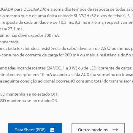
(LIGADA para DESLIGADA) é a soma dos tempos de resposta de todas as 
a o mesmo que o de uma única unidade SL-V32H (32 eixos de feixes), SL
de resposta de cada unidade é de 10,3 ms, 9,2 ms e 7,6 ms, respectivame
s = 27,1 ms.
áximo não deve exceder 300 mA.
sconectada.
onectado (excluindo a resistência do cabo) deve ser de 2,5 Ω ou menos p
 consumo de corrente de carga for 200 mA ou mais, a resistência do fio 
padas incandescentes (24 VCC, 1 a 3 W) ou de LED (corrente de carga:
nui no receptor em 10 mA quando a saída AUX (fio vermelho do transm
a seguinte condição adicional ocorrer. (O consumo total do transmissor 
OSSD mantenha-se no estado OFF.
OSSD mantenha-se no estado ON.
Data Sheet (PDF)
Outros modelos