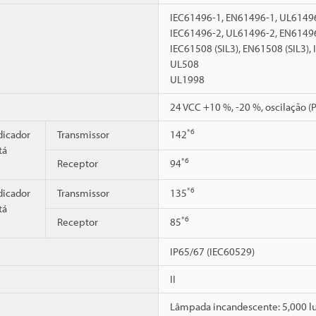
IEC61496-1, EN61496-1, UL61496
IEC61496-2, UL61496-2, EN6149
IEC61508 (SIL3), EN61508 (SIL3),
UL508
UL1998
24 VCC +10 %, -20 %, oscilação 
*6
dicador
Transmissor
142
tá
*6
Receptor
94
*6
dicador
Transmissor
135
tá
*6
Receptor
85
IP65/67 (IEC60529)
II
Lâmpada incandescente: 5,000 lux