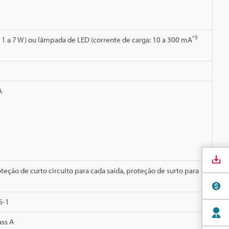
*5
1 a 7 W) ou lâmpada de LED (corrente de carga: 10 a 300 mA
A
teção de curto circuito para cada saída, proteção de surto para
6-1
ass A