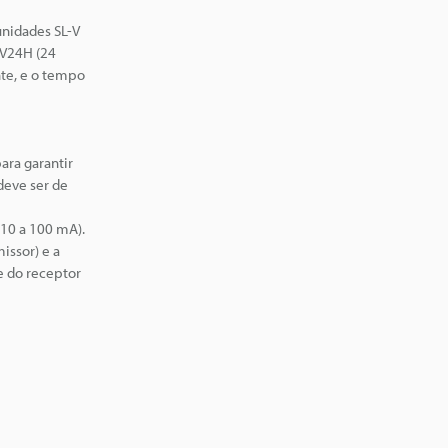
unidades SL-V
-V24H (24
nte, e o tempo
ara garantir
deve ser de
 10 a 100 mA).
issor) e a
e do receptor