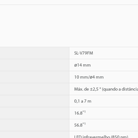
SL-V79FM
ø14 mm
10 mm/ø4 mm
Máx. de ±2,5 ° (quando a distânci
0,1 a 7 m
*1
16.8
*1
56.8
LED infravermelho (850 nm)