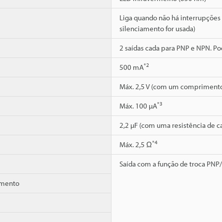
Liga quando não há interrupções
silenciamento for usada)
2 saídas cada para PNP e NPN. Po
*2
500 mA
Máx. 2,5 V (com um comprimento
*3
Máx. 100 µA
2,2 µF (com uma resistência de c
*4
Máx. 2,5 Ω
Saída com a função de troca PN
vamento