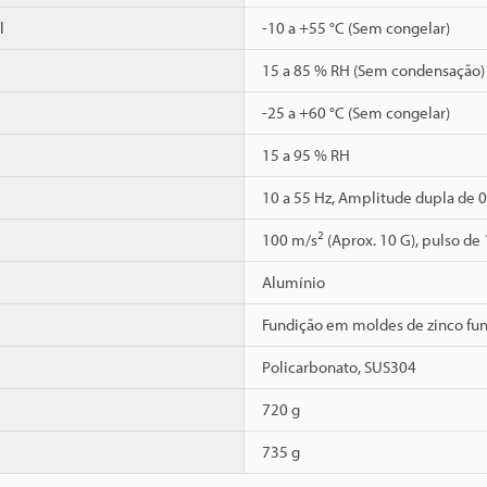
l
-10 a +55 °C (Sem congelar)
15 a 85 % RH (Sem condensação)
-25 a +60 °C (Sem congelar)
15 a 95 % RH
10 a 55 Hz, Amplitude dupla de 0
2
100 m/s
(Aprox. 10 G), pulso de
Alumínio
Fundição em moldes de zinco fu
Policarbonato, SUS304
720 g
735 g