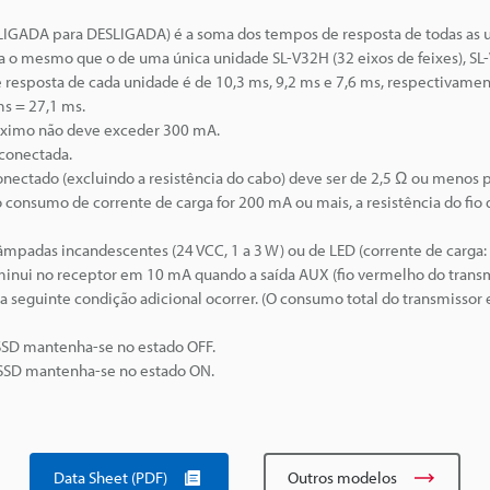
(LIGADA para DESLIGADA) é a soma dos tempos de resposta de todas as 
a o mesmo que o de uma única unidade SL-V32H (32 eixos de feixes), SL
de resposta de cada unidade é de 10,3 ms, 9,2 ms e 7,6 ms, respectivame
s = 27,1 ms.
áximo não deve exceder 300 mA.
sconectada.
onectado (excluindo a resistência do cabo) deve ser de 2,5 Ω ou menos p
 consumo de corrente de carga for 200 mA ou mais, a resistência do fio 
padas incandescentes (24 VCC, 1 a 3 W) ou de LED (corrente de carga:
nui no receptor em 10 mA quando a saída AUX (fio vermelho do transm
a seguinte condição adicional ocorrer. (O consumo total do transmissor 
OSSD mantenha-se no estado OFF.
OSSD mantenha-se no estado ON.
Data Sheet (PDF)
Outros modelos