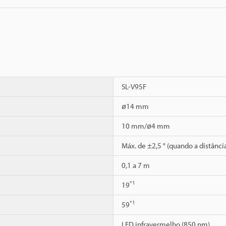
SL-V95F
ø14 mm
10 mm/ø4 mm
Máx. de ±2,5 ° (quando a distânci
0,1 a 7 m
*1
19
*1
59
LED infravermelho (850 nm)