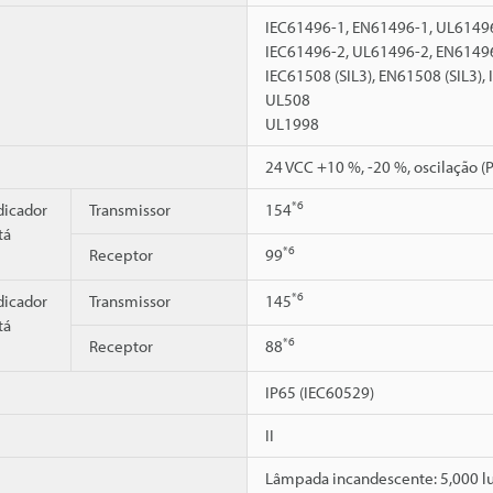
IEC61496-1, EN61496-1, UL61496
IEC61496-2, UL61496-2, EN6149
IEC61508 (SIL3), EN61508 (SIL3),
UL508
UL1998
24 VCC +10 %, -20 %, oscilação 
*6
dicador
Transmissor
154
tá
*6
Receptor
99
*6
dicador
Transmissor
145
tá
*6
Receptor
88
IP65 (IEC60529)
II
Lâmpada incandescente: 5,000 lux