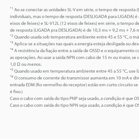
*1
Ao se conectar as unidades SL-V em série, o tempo de resposta 
individuais, mas o tempo de resposta (DESLIGADA para LIGADA) é 
eixos de feixes) e SL-V12L (12 eixos de feixes) em série, o tempo 
de resposta (LIGADA pra DESLIGADA) é de 10,3 ms + 9,2 ms + 7,6 m
*2
Quando usada sob temperatura ambiente entre 45 e 55 °C, o m
*3
Aplica-se a situações nas quais a energia esteja desligada ou de
*4
A resistência da fiação entre a saída de OSSD e o equipamento c
as operações. Ao usar a saída NPN com cabo de 15 m ou maior, se o
1,0 Ω ou menos.
*5
Quando usado em temperatura ambiente entre 45 a 55 °C, use lâm
*6
O consumo de corrente do transmissor aumenta em 10 mA e dimi
entrada EDM (fio vermelho do receptor) estão em curto circuito se 
é fixo.)
Caso o cabo com saída do tipo PNP seja usado, a condição é que 
Caso o cabo com saída do tipo NPN seja usado, a condição é que 