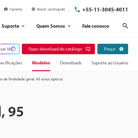
+55-11-3045-4011
Carreira
Brasil
português
Suporte
Quem Somos
Fale conosco
Pesq
sar IA
Fazer download do catálogo
Preço
ecificações
Modelos
Downloads
Suporte ao Usuário
po de finalidade geral, 95 eixos ópticos
, 95