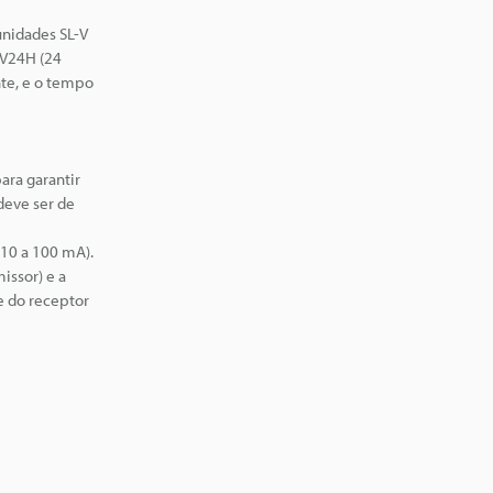
unidades SL-V
-V24H (24
nte, e o tempo
ara garantir
deve ser de
 10 a 100 mA).
issor) e a
e do receptor