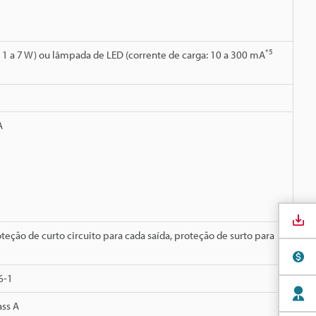
*5
1 a 7 W) ou lâmpada de LED (corrente de carga: 10 a 300 mA
A
teção de curto circuito para cada saída, proteção de surto para
6-1
ass A