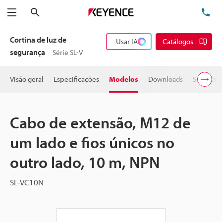
Pesquisa
TE
Menu
Cortina de luz de
Usar IA
Catálogos
segurança
Série SL-V
Visão geral
Especificações
Modelos
Downloads
Suporte 
Cabo de extensão, M12 de
um lado e fios únicos no
outro lado, 10 m, NPN
SL-VC10N