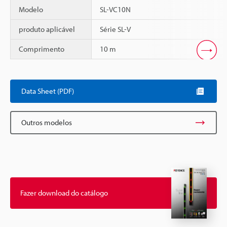
Modelo
SL-VC10N
produto aplicável
Série SL-V
Comprimento
10 m
Scroll
Data Sheet (PDF)
Outros modelos
Fazer download do catálogo