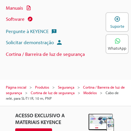
Manuais
A
Software
Suporte
Pergunte à KEYENCE
Solicitar demonstração
WhatsApp
Cortina / Barreira de luz de segurança
Página inicial
Produtos
Segurança
Cortina / Barreira de luz de
segurança
Cortina de luz de segurança
Modelos
Cabo de
relé, para SL-T11R, 10 m, PNP
ACESSO EXCLUSIVO A
MATERIAIS KEYENCE