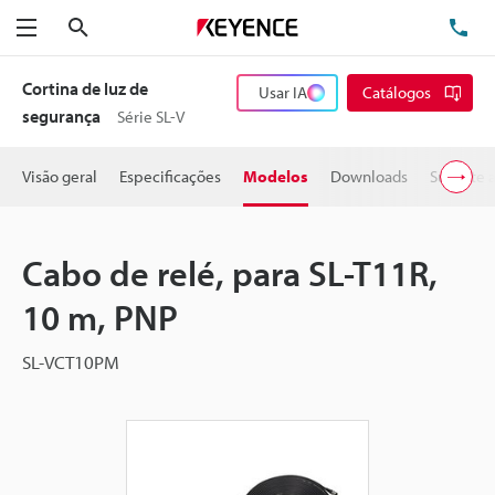
Pesquisa
TE
Menu
Cortina de luz de
Usar IA
Catálogos
segurança
Série SL-V
Visão geral
Especificações
Modelos
Downloads
Suporte 
Cabo de relé, para SL-T11R,
10 m, PNP
SL-VCT10PM