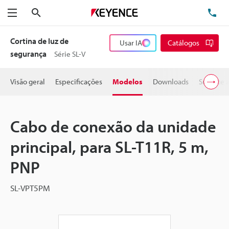
Pesquisa
TE
Menu
Cortina de luz de
Usar IA
Catálogos
segurança
Série SL-V
Visão geral
Especificações
Modelos
Downloads
Suporte 
Cabo de conexão da unidade
principal, para SL-T11R, 5 m,
PNP
SL-VPT5PM