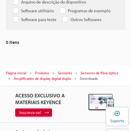
Arquivo de descrição do dispositivo
Software utilitário
Programas de exemplo
Software para teste
Outros Softwares
0
itens
Página inicial
Produtos
Sensores
Sensores de fibra óptica
Amplificador de display digital duplo
Downloads
ACESSO EXCLUSIVO A
MATERIAIS KEYENCE
A
Inscreva-se!
Suporte