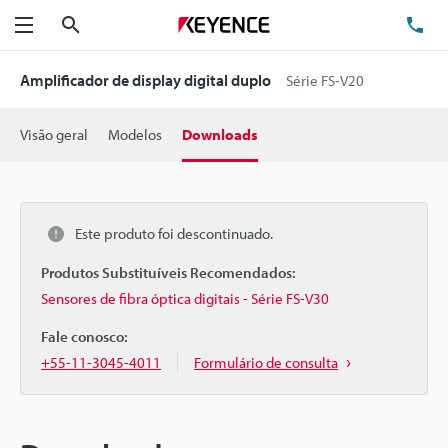
Pesquisa
TE
Menu
Amplificador de display digital duplo
Série FS-V20
Visão geral
Modelos
Downloads
Este produto foi descontinuado.
Produtos Substituíveis Recomendados:
Sensores de fibra óptica digitais - Série FS-V30
Fale conosco:
+55-11-3045-4011
Formulário de consulta