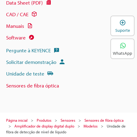
Data Sheet (PDF)
CAD / CAE
A
Manuais
Suporte
Software
Pergunte à KEYENCE
WhatsApp
Solicitar demonstração
Unidade de teste
Sensores de fibra óptica
Página inicial
Produtos
Sensores
Sensores de fibra óptica
Amplificador de display digital duplo
Modelos
Unidade de
fibra de detecção de nível de líquido