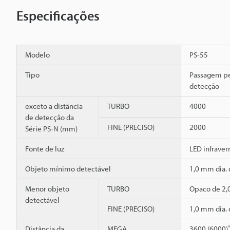
Especificações
Modelo
PS-55
Tipo
Passagem pel
detecção
exceto a distância
TURBO
4000
de detecção da
FINE (PRECISO)
2000
Série PS-N (mm)
Fonte de luz
LED infrave
Objeto mínimo detectável
1,0 mm dia.
Menor objeto
TURBO
Opaco de 2,
detectável
FINE (PRECISO)
1,0 mm dia.
Distância da
MEGA
3600 (6000)