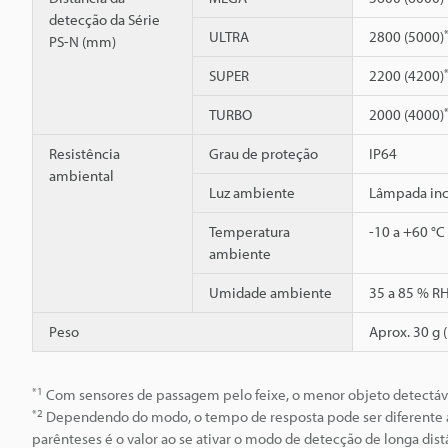
detecção da Série
ULTRA
2800 (5000)
PS-N (mm)
SUPER
2200 (4200)
TURBO
2000 (4000)
Resistência
Grau de proteção
IP64
ambiental
Luz ambiente
Lâmpada inca
Temperatura
-10 a +60 °C
ambiente
Umidade ambiente
35 a 85 % R
Peso
Aprox. 30 g 
*1
Com sensores de passagem pelo feixe, o menor objeto detectáve
*2
Dependendo do modo, o tempo de resposta pode ser diferente a
parênteses é o valor ao se ativar o modo de detecção de longa dist