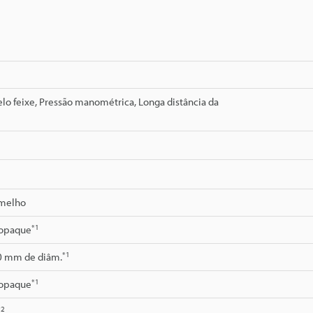
o feixe, Pressão manométrica, Longa distância da
rmelho
*1
 opaque
*1
0 mm de diâm.
*1
 opaque
*2