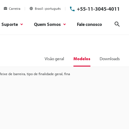
+55-11-3045-4011
Carreira
Brasil
português
Suporte
Quem Somos
Fale conosco
Pesq
Visão geral
Modelos
Downloads
ixe de barreira, tipo de finalidade geral, fina