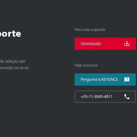
porte
Para seu suporte
Downloads
de seleção até
Fale conosco
peração no local
Pergunte à KEYENCE
+55-11-3045-4011