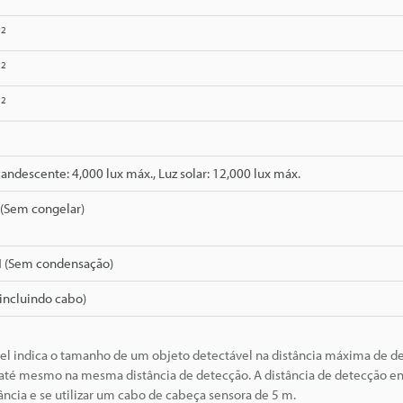
*2
*2
*2
ndescente: 4,000 lux máx., Luz solar: 12,000 lux máx.
 (Sem congelar)
H (Sem condensação)
(incluindo cabo)
l indica o tamanho de um objeto detectável na distância máxima de d
té mesmo na mesma distância de detecção. A distância de detecção en
ância e se utilizar um cabo de cabeça sensora de 5 m.