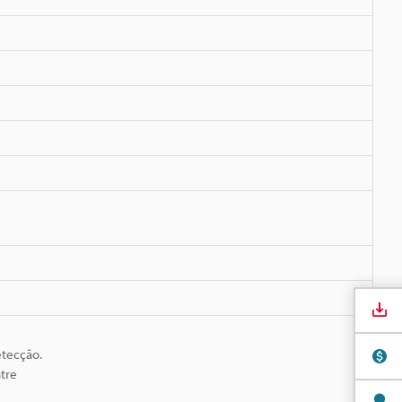
etecção.
tre