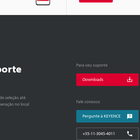
porte
Para seu suporte
Downloads
de seleção até
Fale conosco
peração no local
Pergunte à KEYENCE
+55-11-3045-4011