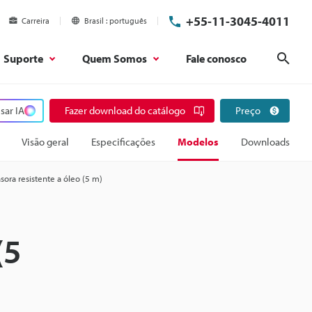
+55-11-3045-4011
Carreira
Brasil
português
Suporte
Quem Somos
Fale conosco
Pesq
sar IA
Fazer download do catálogo
Preço
Visão geral
Especificações
Modelos
Downloads
ora resistente a óleo (5 m)
(5