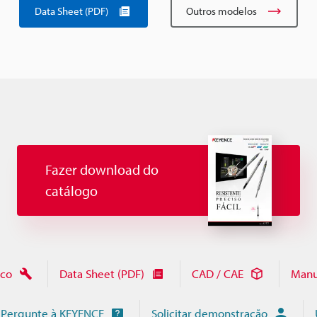
Data Sheet (PDF)
Outros modelos
Fazer download do
catálogo
ico
Data Sheet (PDF)
CAD / CAE
Manu
Pergunte à KEYENCE
Solicitar demonstração