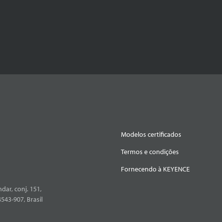
Modelos certificados
Termos e condições
Fornecendo à KEYENCE
dar, conj. 151,
4543-907, Brasil