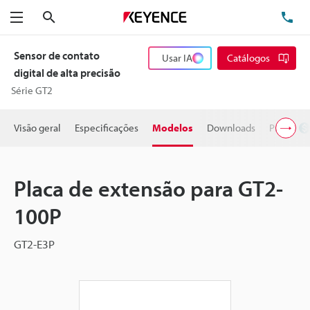
Pesquisa
TE
Menu
Sensor de contato
Usar IA
Catálogos
digital de alta precisão
Série GT2
Visão geral
Especificações
Modelos
Downloads
Preço
Placa de extensão para GT2-
100P
GT2-E3P