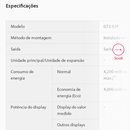
Especificações
Modelo
GT2-E3P
Método de montagem
Instalado no G
Saída
Saída PNP
Scroll
Unidade principal/Unidade de expansão
-
Consumo de
Normal
4,200 mW no m
*1
energia
máx.)
Economia de
4,000 mW máx.
energia (Eco)
Potência do display
Display do valor
-
medido
Outros displays