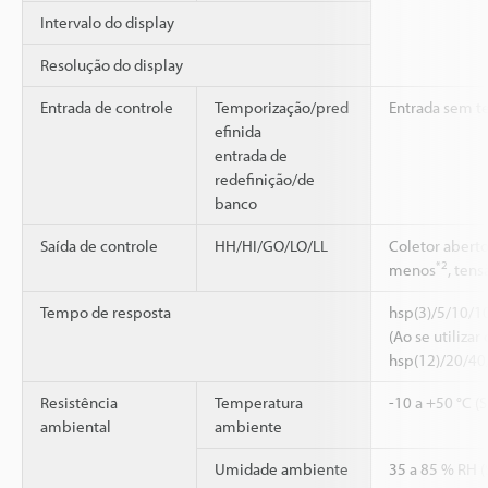
Intervalo do display
Resolução do display
Entrada de controle
Temporização/pred
Entrada sem t
efinida
entrada de
redefinição/de
banco
Saída de controle
HH/HI/GO/LO/LL
Coletor aberto
*2
menos
, ten
Tempo de resposta
hsp(3)/5/10/1
(Ao se utilizar
hsp(12)/20/40
Resistência
Temperatura
-10 a +50 °C (
ambiental
ambiente
Umidade ambiente
35 a 85 % RH 