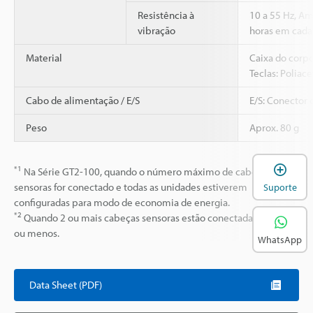
Resistência à
10 a 55 Hz, A
vibração
horas em cada 
Material
Caixa do corpo
Teclas: Poliace
Cabo de alimentação / E/S
E/S: Conector 
Peso
Aprox. 80 g
A
*1
Na Série GT2-100, quando o número máximo de cabeças
sensoras for conectado e todas as unidades estiverem
Suporte
configuradas para modo de economia de energia.
*2
Quando 2 ou mais cabeças sensoras estão conectadas, 20 mA
ou menos.
WhatsApp
Data Sheet (PDF)