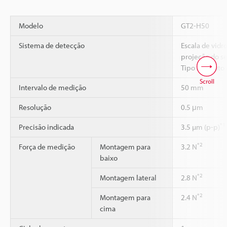
Modelo
GT2-H50
Sistema de detecção
Escala de vidr
projeção do s
Tipo absoluto 
Scroll
Intervalo de medição
50 mm
Resolução
0.5 μm
*1
Precisão indicada
3.5 µm (p-p)
*2
Força de medição
Montagem para
3.2 N
baixo
*2
Montagem lateral
2.8 N
*2
Montagem para
2.4 N
cima