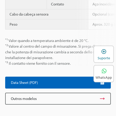
Contato
Aço inoxidáve
Cabo da cabeça sensora
Opcional (con
Peso
Aprox. 320 g (
*1
Valor quando a temperatura ambiente é de 20 °C.
*2
Valore al centro del campo di misurazione. Si prega di notare
A
che la potenza di misurazione cambia a seconda dello stato di
installazione dei parapolvere.
Suporte
*3
Il contatto viene fornito con il sensore.
WhatsApp
Data Sheet (PDF)
Outros modelos