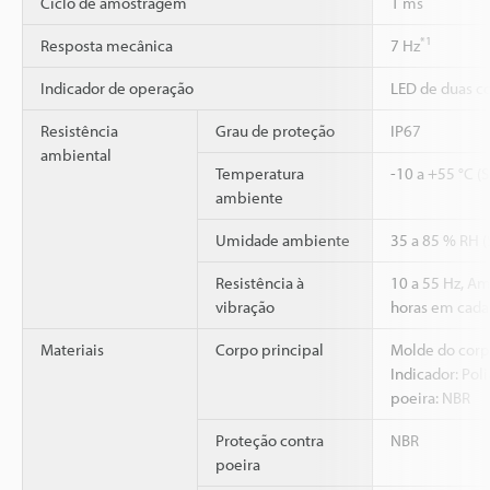
Ciclo de amostragem
1 ms
*1
Resposta mecânica
7 Hz
Indicador de operação
LED de duas co
Resistência
Grau de proteção
IP67
ambiental
Temperatura
-10 a +55 °C (
ambiente
Umidade ambiente
35 a 85 % RH 
Resistência à
10 a 55 Hz, A
vibração
horas em cada 
Materiais
Corpo principal
Molde do corpo
Indicador: Poli
poeira: NBR
Proteção contra
NBR
poeira