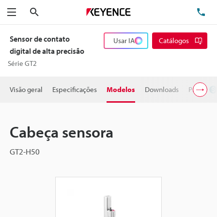
Pesquisa
TE
Menu
Sensor de contato
Usar IA
Catálogos
digital de alta precisão
Série GT2
Visão geral
Especificações
Modelos
Downloads
Preço
Cabeça sensora
GT2-H50