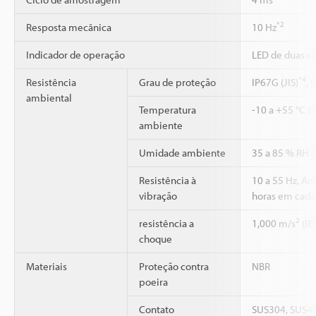
*2
Resposta mecânica
10 Hz
Indicador de operação
LED de duas co
*4
Resistência
Grau de proteção
IP67G (JIS)
, 
ambiental
Temperatura
-10 a +55 °C (
ambiente
Umidade ambiente
35 a 85 % RH 
Resistência à
10 a 55 Hz, A
vibração
horas em cada 
2
resistência a
1,000 m/s
(IE
choque
Materiais
Proteção contra
NBR
poeira
Contato
SUS304, SUS4