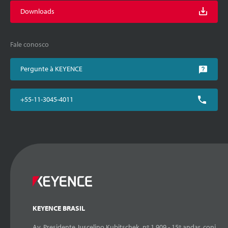
Downloads
Fale conosco
Pergunte à KEYENCE
+55-11-3045-4011
KEYENCE BRASIL
Av. Presidente Juscelino Kubitschek, nº 1.909 - 15º andar, conj.