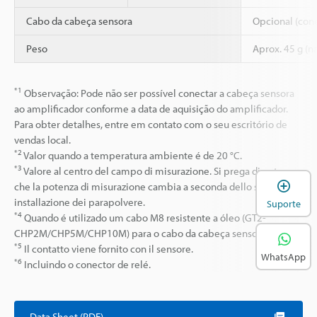
Cabo da cabeça sensora
Opcional (cone
Peso
Aprox. 45 g (n
*1
Observação: Pode não ser possível conectar a cabeça sensora
ao amplificador conforme a data de aquisição do amplificador.
Para obter detalhes, entre em contato com o seu escritório de
vendas local.
*2
Valor quando a temperatura ambiente é de 20 °C.
*3
Valore al centro del campo di misurazione. Si prega di notare
A
che la potenza di misurazione cambia a seconda dello stato di
installazione dei parapolvere.
Suporte
*4
Quando é utilizado um cabo M8 resistente a óleo (GT2-
CHP2M/CHP5M/CHP10M) para o cabo da cabeça sensora.
*5
Il contatto viene fornito con il sensore.
WhatsApp
*6
Incluindo o conector de relé.
Data Sheet (PDF)