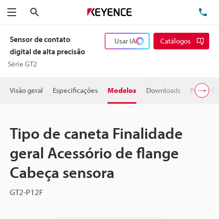
Pesquisa
TE
Menu
Sensor de contato
Usar IA
Catálogos
digital de alta precisão
Série GT2
Visão geral
Especificações
Modelos
Downloads
Preço
Tipo de caneta Finalidade
geral Acessório de flange
Cabeça sensora
GT2-P12F