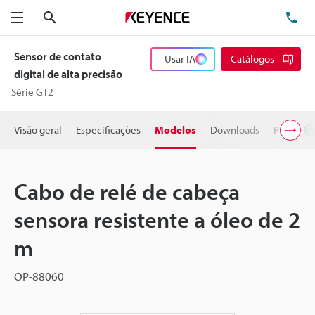
Pesquisa
TE
Menu
Sensor de contato
Usar IA
Catálogos
digital de alta precisão
Série GT2
Visão geral
Especificações
Modelos
Downloads
Preço
Cabo de relé de cabeça
sensora resistente a óleo de 2
m
OP-88060