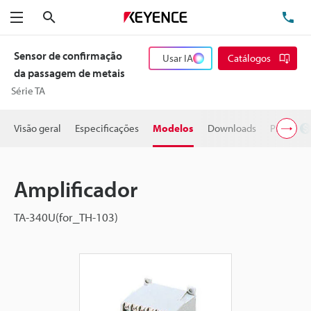
Pesquisa
TE
Menu
Sensor de confirmação
Usar IA
Catálogos
da passagem de metais
Série TA
Visão geral
Especificações
Modelos
Downloads
Preço
Amplificador
TA-340U(for_TH-103)